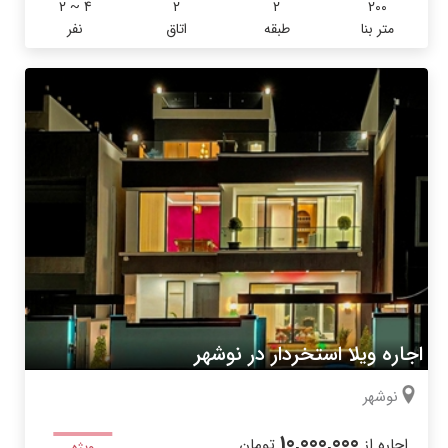
2 ~ 4
2
2
200
متر بنا
طبقه
اتاق
نفر
اجاره ویلا استخردار در نوشهر
نوشهر
10,000,000
اجاره از
تومان
ویژه