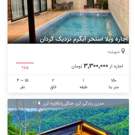
اجاره ویلا استخر آبگرم نزدیک کردان
سهیلیه
3,300,000
اجاره از
تومان
ویژه
4 ~ 15
2
1
150
متر بنا
طبقه
اتاق
نفر
مدرن زندگی کن، جنگل را تجربه کن. 🌲🤍