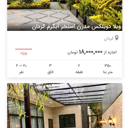
ویلا دوبلکس مدرن استخر آبگرم کردان
کردان
18,000,000
اجاره از
تومان
ویژه
6 ~ 20
3
2
350
متر بنا
طبقه
اتاق
نفر