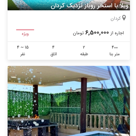
ویلا با استخر روباز نزدیک کردان
کردان
6,500,000
اجاره از
تومان
ویژه
4 ~ 15
4
2
400
متر بنا
طبقه
اتاق
نفر