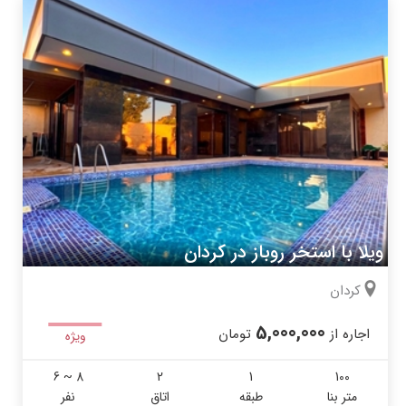
ویلا با استخر روباز در کردان
کردان
5,000,000
اجاره از
تومان
ویژه
6 ~ 8
2
1
100
متر بنا
طبقه
اتاق
نفر