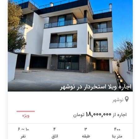
اجاره ویلا استخردار در نوشهر
نوشهر
18,000,000
اجاره از
تومان
ویژه
6 ~ 10
4
3
400
متر بنا
طبقه
اتاق
نفر