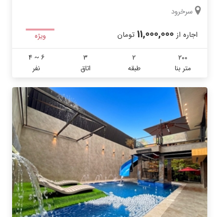
سرخرود
11,000,000
اجاره از
تومان
ویژه
4 ~ 6
3
2
200
متر بنا
طبقه
اتاق
نفر