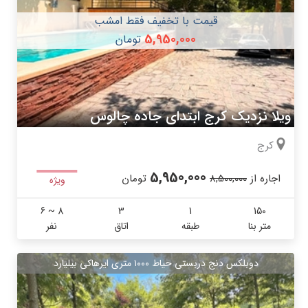
قیمت با تخفیف فقط امشب
5,950,000
تومان
ویلا نزدیک کرج ابتدای جاده چالوس
کرج
5,950,000
اجاره از
8,500,000
تومان
ویژه
6 ~ 8
3
1
150
متر بنا
طبقه
اتاق
نفر
دوبلکس دنج دربستی حیاط ۱۰۰۰ متری ایرهاکی بیلیارد