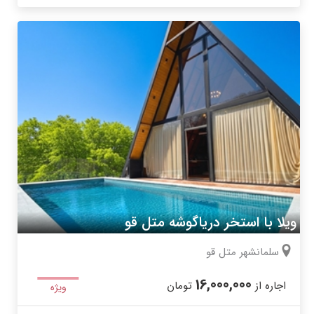
ویلا با استخر دریاگوشه متل قو
سلمانشهر متل قو
16,000,000
اجاره از
تومان
ویژه