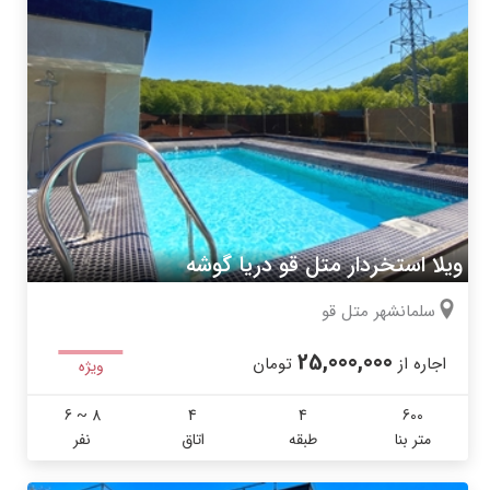
ویلا استخردار متل قو دریا گوشه
سلمانشهر متل قو
25,000,000
اجاره از
تومان
ویژه
6 ~ 8
4
4
600
متر بنا
طبقه
اتاق
نفر