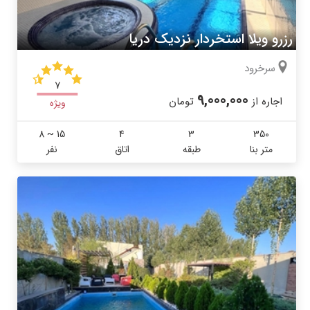
رزرو ویلا استخردار نزدیک دریا
سرخرود
7
9,000,000
اجاره از
تومان
ویژه
8 ~ 15
4
3
350
متر بنا
طبقه
اتاق
نفر