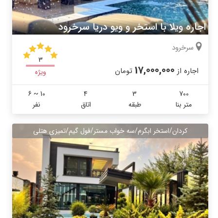
اجاره ویلا با استخر و ویو دریا سرخرود
سرخرود
3
17,000,000
اجاره از
تومان
ویژه
6 ~ 10
4
3
700
متر بنا
طبقه
اتاق
نفر
کردان/استخر ابگرم/سه خواب مستر/فول گیم/تمیزی هتلی