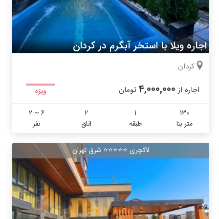
اجاره ویلا با استخر آبگرم در کردان
کردان
4,000,000
اجاره از
تومان
ویژه
2 ~ 6
2
1
130
متر بنا
طبقه
اتاق
نفر
لاکچری ⭐️⭐️⭐️⭐️⭐ شرق تهران