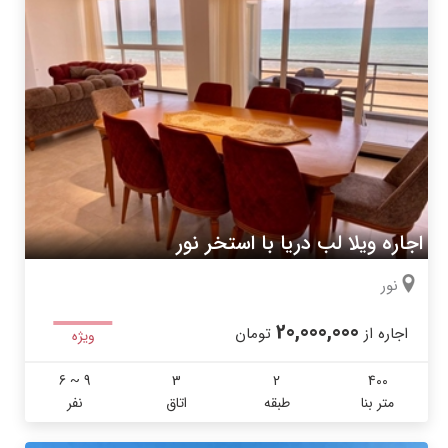
اجاره ویلا لب دریا با استخر نور
نور
20,000,000
اجاره از
تومان
ویژه
6 ~ 9
3
2
400
متر بنا
طبقه
اتاق
نفر