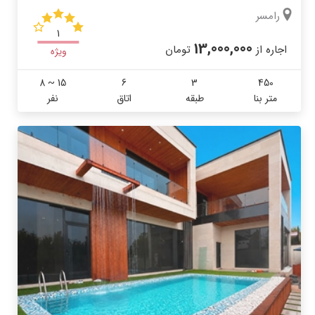
رامسر
1
13,000,000
اجاره از
تومان
ویژه
8 ~ 15
6
3
450
متر بنا
طبقه
اتاق
نفر