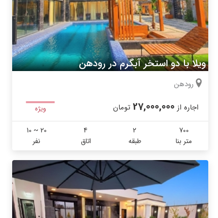
ویلا با دو استخر آبگرم در رودهن
رودهن
27,000,000
اجاره از
تومان
ویژه
10 ~ 20
4
2
700
متر بنا
طبقه
اتاق
نفر