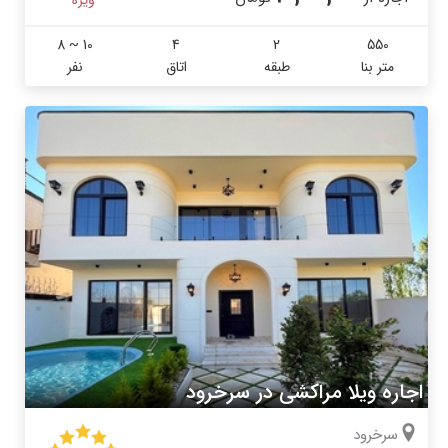
8 ~ 10
4
2
550
متر بنا
طبقه
اتاق
نفر
اجاره ویلا مراکشی در سرخرود
سرخرود