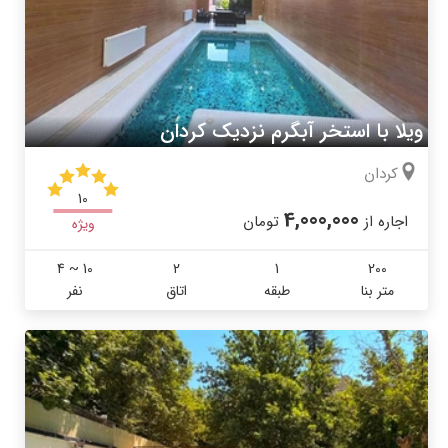
ویلا با استخر آبگرم نزدیک کردان
کردان
10
4,000,000
اجاره از
تومان
ویژه
4 ~ 10
2
1
200
متر بنا
طبقه
اتاق
نفر