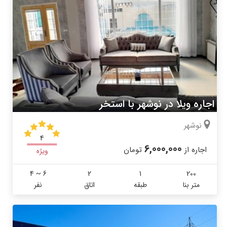
اجاره ویلا در نوشهر با استخر
نوشهر
4
6,000,000
اجاره از
تومان
ویژه
4 ~ 6
2
1
200
متر بنا
طبقه
اتاق
نفر