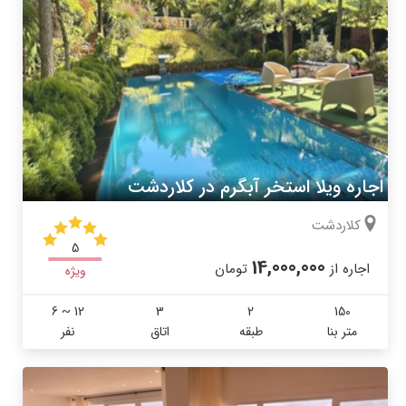
اجاره ویلا استخر آبگرم در کلاردشت
کلاردشت
5
14,000,000
اجاره از
تومان
ویژه
6 ~ 12
3
2
150
متر بنا
طبقه
اتاق
نفر