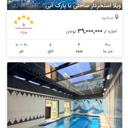
ويلا استخردار ساحلى با پارک آبی
سرخرود
5
39,000,000
اجاره از
تومان
ویژه
10 ~ 20
8
3
600
متر بنا
طبقه
اتاق
نفر