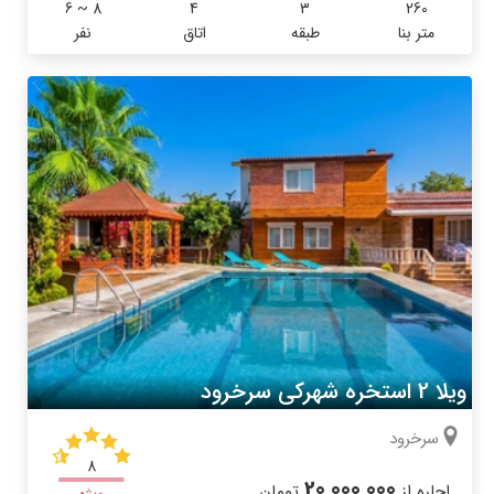
6 ~ 8
4
3
260
متر بنا
طبقه
اتاق
نفر
ویلا 2 استخره شهرکی سرخرود
سرخرود
8
20,000,000
اجاره از
تومان
ویژه