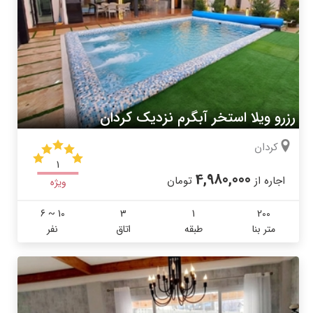
رزرو ویلا استخر آبگرم نزدیک کردان
کردان
1
4,980,000
اجاره از
تومان
ویژه
6 ~ 10
3
1
200
متر بنا
طبقه
اتاق
نفر