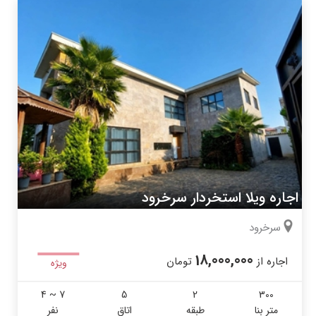
اجاره ویلا استخردار سرخرود
سرخرود
18,000,000
اجاره از
تومان
ویژه
4 ~ 7
5
2
300
متر بنا
طبقه
اتاق
نفر