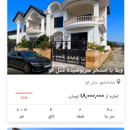
ویلا با استخر سرپوشیده متل قو
سلمانشهر متل قو
18,000,000
اجاره از
تومان
ویژه
8 ~ 12
4
2
400
متر بنا
طبقه
اتاق
نفر