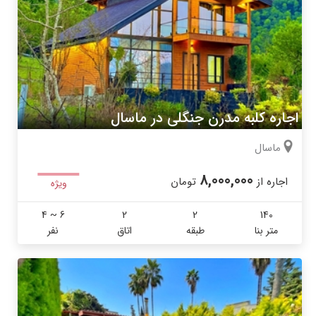
اجاره کلبه مدرن جنگلی در ماسال
ماسال
8,000,000
اجاره از
تومان
ویژه
4 ~ 6
2
2
140
متر بنا
طبقه
اتاق
نفر