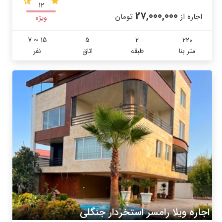
12
27,000,000
اجاره از
تومان
ویژه
7 ~ 15
5
2
220
متر بنا
طبقه
اتاق
نفر
اجاره ویلا رامسر استخردار جنگلی