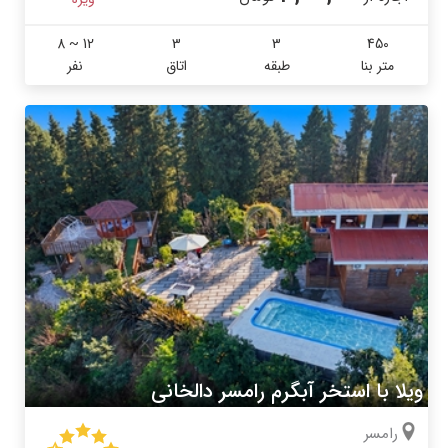
8 ~ 12
3
3
450
متر بنا
طبقه
اتاق
نفر
ویلا با استخر آبگرم رامسر دالخانی
رامسر