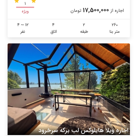
1
17,500,000
اجاره از
تومان
ویژه
4 ~ 12
4
2
260
متر بنا
طبقه
اتاق
نفر
اجاره ویلا هایلوکس لب برکه سرخرود