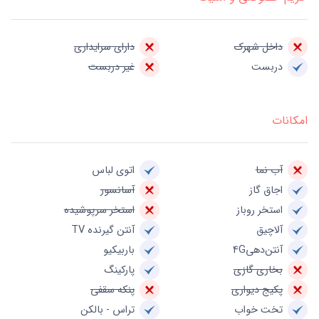
داخل شهرک
دارای سرایداری
دربست
غیر دربست
امکانات
آب نما
اتوی لباس
اجاق گاز
آسانسور
استخر روباز
استخر سرپوشیده
آلاچیق
آنتن گیرنده TV
آنتن‌دهی4G
باربیکیو
بخاری گازی
پارکینگ
پکیج دیواری
پنکه سقفی
تخت خواب
تراس - بالکن