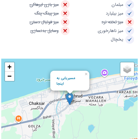
مبلمان
میز بازی ایرهاکی
میز بیلیارد
میز پینگ پنگ
میز تخته نرد
میز فوتبال دستی
میز ناهارخوری
وسایل بدنسازی
یخچال
+
×
−
مسیریابی به
اینجا