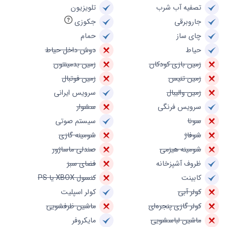
تصفیه آب شرب
تلویزیون
جاروبرقی
جکوزی
چای ساز
حمام
حیاط
دوش داخل حیاط
زمین بازی کودکان
زمین بدمینتون
زمین تنیس
زمین فوتبال
زمین والیبال
سرویس ایرانی
سرویس فرنگی
سشوار
سونا
سیستم صوتی
شوفاژ
شومینه گازی
شومینه هیزمی
صندلی ماساژور
ظروف آشپزخانه
فضای سبز
کابینت
کنسول XBOX یا PS
کولر آبی
کولر اسپلیت
کولر گازی پنجره‌ای
ماشین ظرفشویی
ماشین لباسشویی
مایکروفر