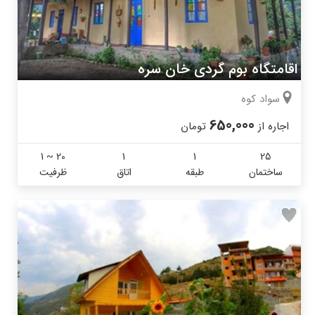
اقامتگاه بوم گردی خان سره
سواد کوه
650,000
اجاره از
تومان
1 ~ 20
1
1
25
ساختمان
طبقه
اتاق
ظرفیت