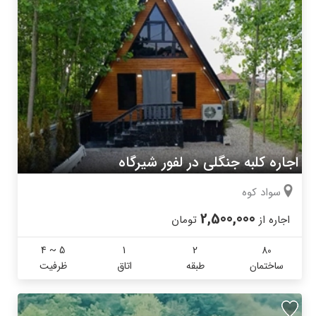
اجاره کلبه جنگلی در لفور شیرگاه
سواد کوه
2,500,000
اجاره از
تومان
4 ~ 5
1
2
80
ساختمان
طبقه
اتاق
ظرفیت