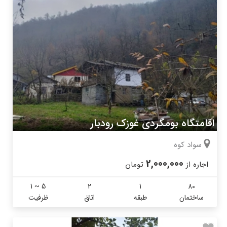
اقامتگاه بومگردی غوزک رودبار
سواد کوه
2,000,000
اجاره از
تومان
1 ~ 5
2
1
80
ساختمان
طبقه
اتاق
ظرفیت