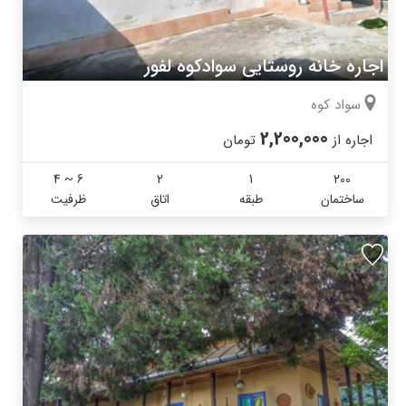
اجاره خانه روستایی سوادکوه لفور
سواد کوه
2,200,000
اجاره از
تومان
4 ~ 6
2
1
200
ساختمان
طبقه
اتاق
ظرفیت