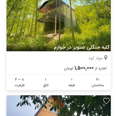
کلبه جنگلی صنوبر در جوارم
سواد کوه
1,500,000
اجاره از
تومان
4 ~ 8
1
1
60
ساختمان
طبقه
اتاق
ظرفیت