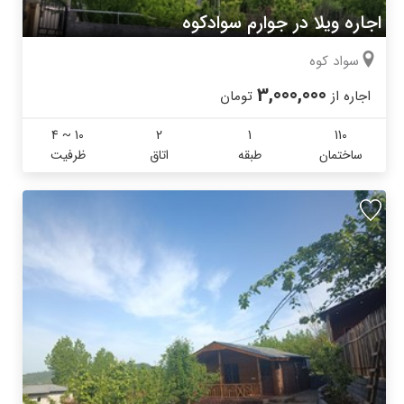
اجاره ویلا در جوارم سوادکوه
سواد کوه
3,000,000
اجاره از
تومان
4 ~ 10
2
1
110
ساختمان
طبقه
اتاق
ظرفیت