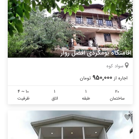
اقامتگاه بومگردی افضل روآر
سواد کوه
950,000
اجاره از
تومان
4 ~ 10
1
1
20
ساختمان
طبقه
اتاق
ظرفیت