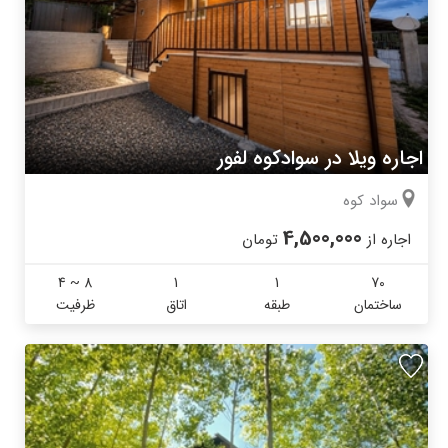
اجاره ویلا در سوادکوه لفور
سواد کوه
4,500,000
اجاره از
تومان
4 ~ 8
1
1
70
ساختمان
طبقه
اتاق
ظرفیت