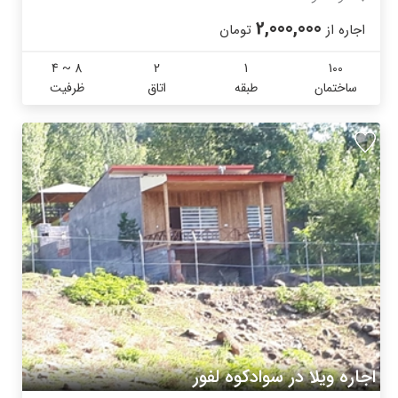
2,000,000
اجاره از
تومان
4 ~ 8
2
1
100
ساختمان
طبقه
اتاق
ظرفیت
اجاره ویلا در سوادکوه لفور