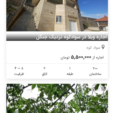
اجاره ویلا در سوادکوه نزدیک جنگل
سواد کوه
5,500,000
اجاره از
تومان
4 ~ 8
2
1
200
ساختمان
طبقه
اتاق
ظرفیت