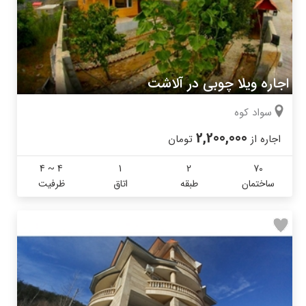
اجاره ویلا چوبی در آلاشت
سواد کوه
2,200,000
اجاره از
تومان
4 ~ 4
1
2
70
ساختمان
طبقه
اتاق
ظرفیت