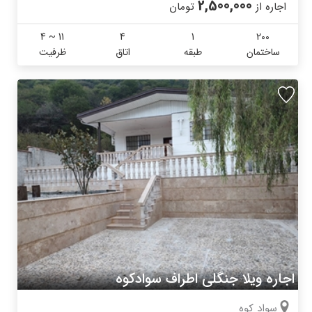
2,500,000
اجاره از
تومان
4 ~ 11
4
1
200
ساختمان
طبقه
اتاق
ظرفیت
اجاره ویلا جنگلی اطراف سوادکوه
سواد کوه