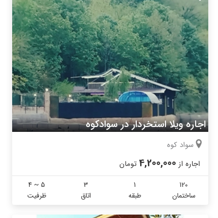
اجاره ویلا استخردار در سوادکوه
سواد کوه
4,200,000
اجاره از
تومان
4 ~ 5
3
1
120
ساختمان
طبقه
اتاق
ظرفیت