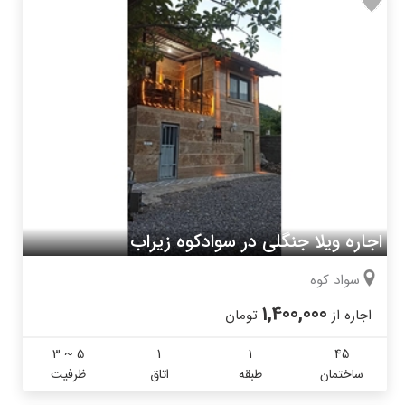
اجاره ویلا جنگلی در سوادکوه زیراب
سواد کوه
1,400,000
اجاره از
تومان
3 ~ 5
1
1
45
ساختمان
طبقه
اتاق
ظرفیت