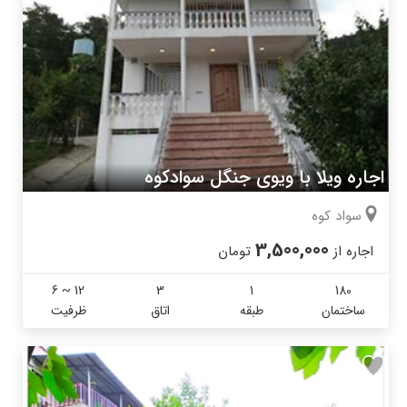
اجاره ویلا با ویوی جنگل سوادکوه
سواد کوه
3,500,000
اجاره از
تومان
6 ~ 12
3
1
180
ساختمان
طبقه
اتاق
ظرفیت