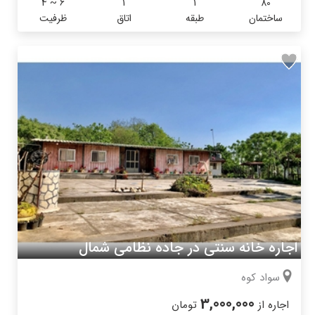
4 ~ 6
1
1
80
ساختمان
طبقه
اتاق
ظرفیت
اجاره خانه سنتی در جاده نظامی شمال
سواد کوه
3,000,000
اجاره از
تومان