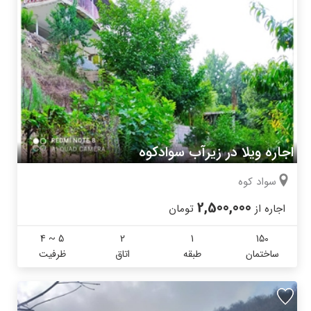
اجاره ویلا در زیرآب سوادکوه
سواد کوه
2,500,000
اجاره از
تومان
4 ~ 5
2
1
150
ساختمان
طبقه
اتاق
ظرفیت