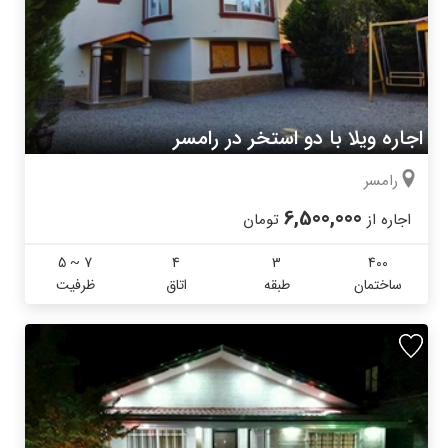
اجاره ویلا با دو استخر در رامسر
رامسر
6,500,000
اجاره از
تومان
5 ~ 7
4
3
400
ساختمان
طبقه
اتاق
ظرفیت