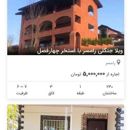
ویلا جنگلی رامسر با استخر چهارفصل
رامسر
5,000,000
اجاره از
تومان
6 ~ 7
3
1
230
ساختمان
طبقه
اتاق
ظرفیت