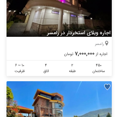
اجاره ویلای استخردار در رامسر
رامسر
7,000,000
اجاره از
تومان
6 ~ 10
4
2
450
ساختمان
طبقه
اتاق
ظرفیت