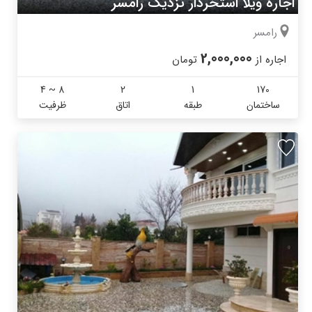
اجاره ویلا استخردار نزدیک رامسر
رامسر
2,000,000
اجاره از
تومان
4 ~ 8
2
1
170
ساختمان
طبقه
اتاق
ظرفیت