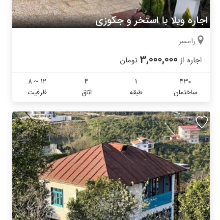
اجاره ویلا با استخر و جکوزی
رامسر
3,000,000
اجاره از
تومان
8 ~ 12
4
1
430
ساختمان
طبقه
اتاق
ظرفیت