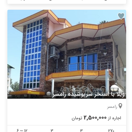
ویلا با استخر سرپوشیده رامسر
رامسر
2,500,000
اجاره از
تومان
6 ~ 12
3
3
270