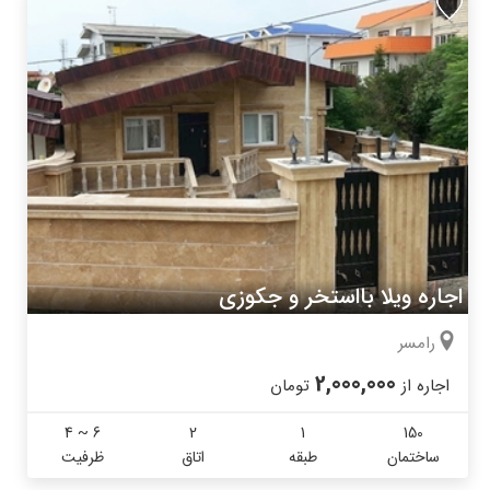
اجاره ویلا بااستخر و جکوزی
رامسر
2,000,000
اجاره از
تومان
4 ~ 6
2
1
150
ساختمان
طبقه
اتاق
ظرفیت