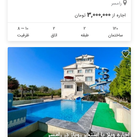
رامسر
3,000,000
اجاره از
تومان
8 ~ 10
2
2
120
ساختمان
طبقه
اتاق
ظرفیت
اجاره ویلا با استخر روباز در رامسر