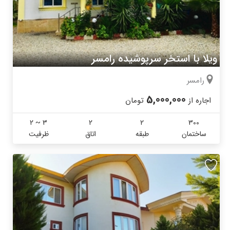
ویلا با استخر سرپوشیده رامسر
رامسر
5,000,000
اجاره از
تومان
2 ~ 3
2
2
300
ساختمان
طبقه
اتاق
ظرفیت