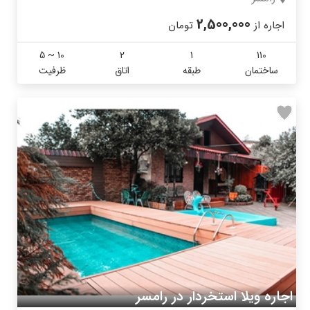
2,500,000
اجاره از
تومان
5 ~ 10
2
1
110
ساختمان
طبقه
اتاق
ظرفیت
اجاره ویلا استخردار در رامسر