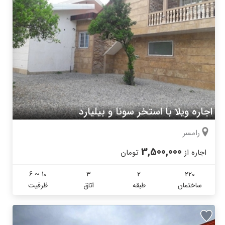
اجاره ویلا با استخر سونا و بیلیارد
رامسر
3,500,000
اجاره از
تومان
6 ~ 10
3
2
220
ساختمان
طبقه
اتاق
ظرفیت