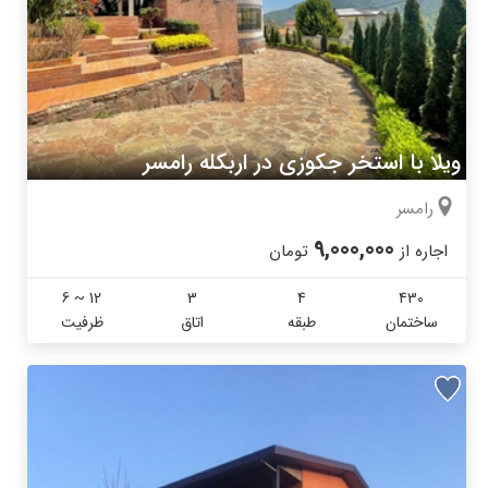
ویلا با استخر جکوزی در اربکله رامسر
رامسر
9,000,000
اجاره از
تومان
6 ~ 12
3
4
430
ساختمان
طبقه
اتاق
ظرفیت