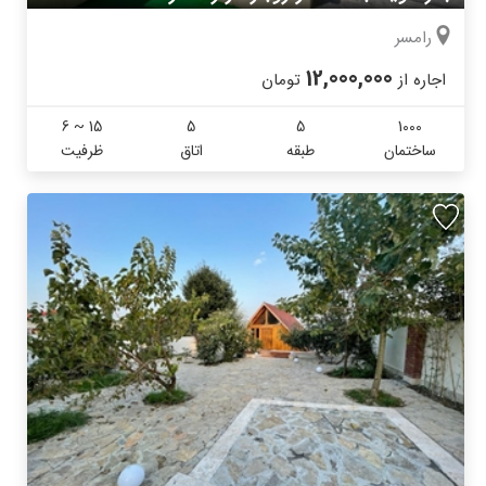
رامسر
12,000,000
اجاره از
تومان
6 ~ 15
5
5
1000
ساختمان
طبقه
اتاق
ظرفیت