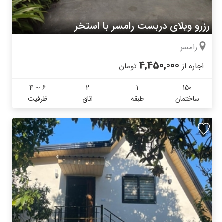
رزرو ویلای دربست رامسر با استخر
رامسر
4,450,000
اجاره از
تومان
4 ~ 6
2
1
150
ساختمان
طبقه
اتاق
ظرفیت