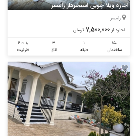
اجاره ویلا چوبی استخردار رامسر
رامسر
7,500,000
اجاره از
تومان
6 ~ 8
3
1
150
ساختمان
طبقه
اتاق
ظرفیت