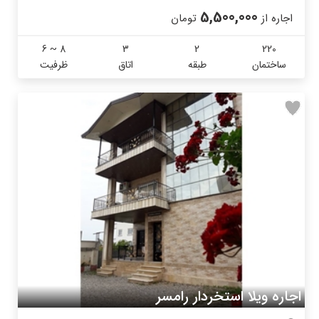
5,500,000
اجاره از
تومان
6 ~ 8
3
2
220
ساختمان
طبقه
اتاق
ظرفیت
اجاره ویلا استخردار رامسر