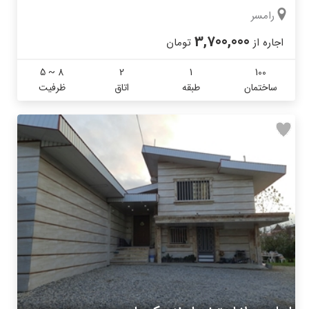
رامسر
3,700,000
اجاره از
تومان
5 ~ 8
2
1
100
ساختمان
طبقه
اتاق
ظرفیت