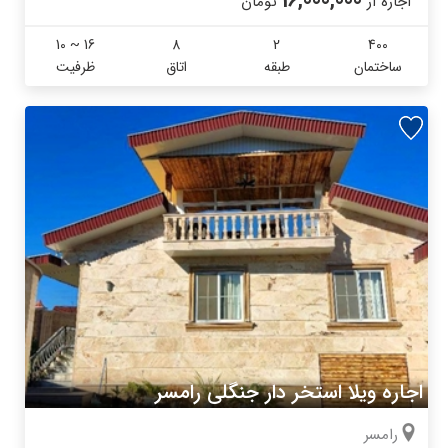
16,000,000
اجاره از
تومان
10 ~ 16
8
2
400
ساختمان
طبقه
اتاق
ظرفیت
اجاره ویلا استخر دار جنگلی رامسر
رامسر