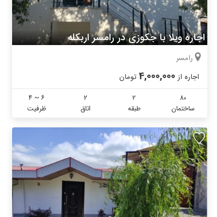
اجاره ویلا با جکوزی در رامسر اربکله
رامسر
4,000,000
اجاره از
تومان
4 ~ 6
2
2
80
ساختمان
طبقه
اتاق
ظرفیت