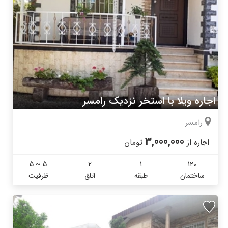
اجاره ویلا با استخر نزدیک رامسر
رامسر
3,000,000
اجاره از
تومان
5 ~ 5
2
1
120
ساختمان
طبقه
اتاق
ظرفیت