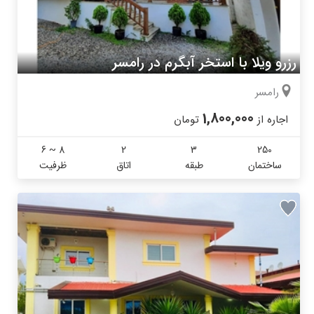
رزرو ویلا با استخر آبگرم در رامسر
رامسر
1,800,000
اجاره از
تومان
6 ~ 8
2
3
250
ساختمان
طبقه
اتاق
ظرفیت