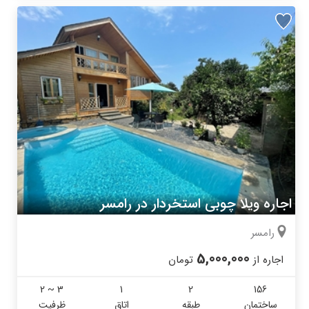
اجاره ویلا چوبی استخردار در رامسر
رامسر
5,000,000
اجاره از
تومان
2 ~ 3
1
2
156
ساختمان
طبقه
اتاق
ظرفیت