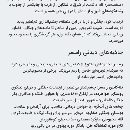
«سخت‌سر» نام داشت، از شرق با
تنکابن
، از غرب با
چابکسر
، از جنوب با
رشته‌کوه‌های البرز
و از شمال با
دریای خزر
هم‌مرز است.
ترکیب
کوه، جنگل و دریا
در این منطقه، چشم‌اندازی کم‌نظیر پدید
آورده است. شیب تدریجی زمین از ساحل تا دامنه‌های جنگلی، فضایی
رویایی ایجاد می‌کند که در همان نگاه اول، هر گردشگری را مجذوب خود
می‌سازد.
جاذبه‌های دیدنی رامسر
رامسر مجموعه‌ای متنوع از دیدنی‌های طبیعی، تاریخی و تفریحی دارد
که هرکدام تجربه‌ای خاص را رقم می‌زنند. برخی از محبوب‌ترین
جاذبه‌های رامسر عبارت‌اند از:
تله‌کابین رامسر:
چشم‌انداز بی‌نظیر از ارتفاعات جنگلی و دریای نیلگون
روستای جواهرده:
در ارتفاع ۱۸۰۰ متری، با هوایی خنک و مناظری بکر
جنگل دالخانی:
مشهور به تونل سبز طبیعت
چشمه‌های آب‌گرم:
با خواص درمانی، مناسب برای آرامش و سلامت
بوستان جنگلی صفارود:
دره‌ای سرسبز برای پیک‌نیک و طبیعت‌گردی
قله مخروطی مارکو:
مقصدی جذاب برای کوهنوردان
کاخ موزه تماشاگه خزر:
یادگار دوره پهلوی در دل باغی زیبا