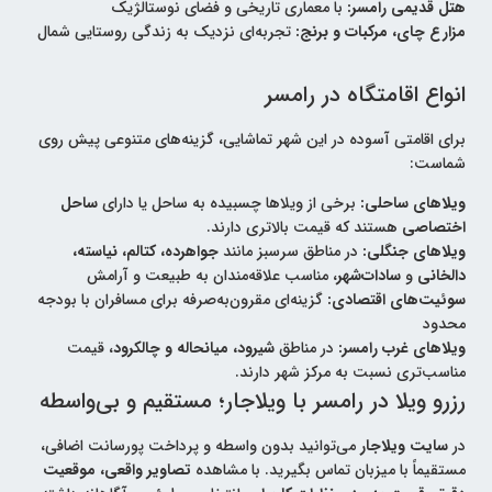
هتل قدیمی رامسر:
با معماری تاریخی و فضای نوستالژیک
مزارع چای، مرکبات و برنج:
تجربه‌ای نزدیک به زندگی روستایی شمال
انواع اقامتگاه در رامسر
برای اقامتی آسوده در این شهر تماشایی، گزینه‌های متنوعی پیش روی
شماست:
ویلاهای ساحلی:
برخی از ویلاها چسبیده به ساحل یا دارای
ساحل
اختصاصی
هستند که قیمت بالاتری دارند.
ویلاهای جنگلی:
در مناطق سرسبز مانند
جواهرده، کتالم، نیاسته،
دالخانی
و
سادات‌شهر
، مناسب علاقه‌مندان به طبیعت و آرامش
سوئیت‌های اقتصادی:
گزینه‌ای مقرون‌به‌صرفه برای مسافران با بودجه
محدود
ویلاهای غرب رامسر:
در مناطق
شیرود، میانحاله و چالکرود
، قیمت
مناسب‌تری نسبت به مرکز شهر دارند.
رزرو ویلا در رامسر با ویلاجار؛ مستقیم و بی‌واسطه
در
سایت ویلاجار
می‌توانید بدون واسطه و پرداخت پورسانت اضافی،
مستقیماً با میزبان تماس بگیرید. با مشاهده
تصاویر واقعی، موقعیت