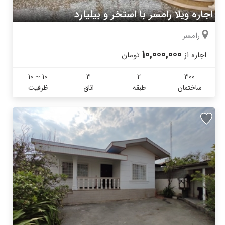
اجاره ویلا رامسر با استخر و بیلیارد
رامسر
10,000,000
اجاره از
تومان
10 ~ 10
3
2
300
ساختمان
طبقه
اتاق
ظرفیت