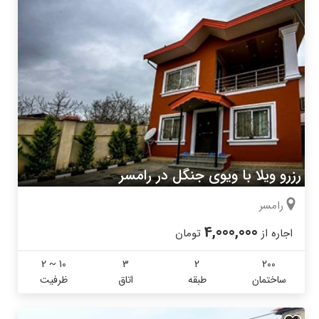
رزرو ویلا با ویوی جنگل در رامسر
رامسر
4,000,000
اجاره از
تومان
2 ~ 10
3
2
200
ساختمان
طبقه
اتاق
ظرفیت