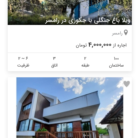
ویلا باغ جنگلی با جکوزی در رامسر
رامسر
4,000,000
اجاره از
تومان
2 ~ 6
3
2
100
ساختمان
طبقه
اتاق
ظرفیت