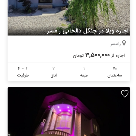
اجاره ویلا در جنگل دالخانی رامسر
رامسر
3,500,000
اجاره از
تومان
4 ~ 6
2
1
70
ساختمان
طبقه
اتاق
ظرفیت