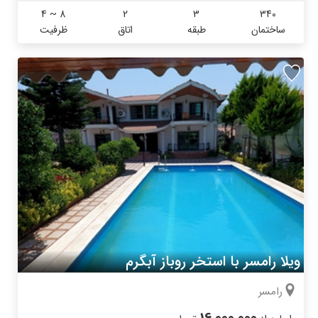
4 ~ 8
2
3
340
ساختمان
طبقه
اتاق
ظرفیت
ویلا رامسر با استخر روباز آبگرم
رامسر