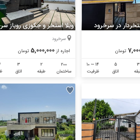
ستخردار در سرخرود
ویلا استخر و جکوزی روباز سر
سرخرود
5,000,000
7,00
تومان
اجاره از
تومان
6
3
2
200
10 ~ 14
5
3
قه
اتاق
ظرفیت
ساختمان
طبقه
اتاق
ظ