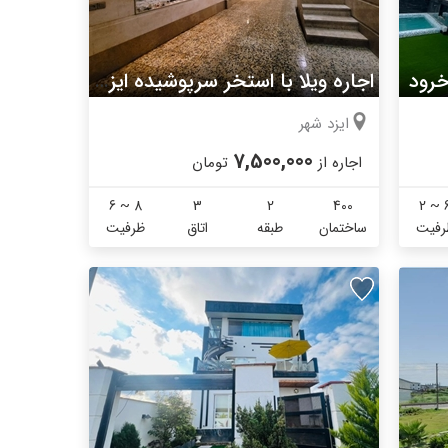
خرود
اجاره ویلا با استخر سرپوشیده ایزدشهر
ایزد شهر
7,500,000
اجاره از
تومان
6 ~ 8
3
2
400
2 ~ 
رفیت
ساختمان
طبقه
اتاق
ظرفیت