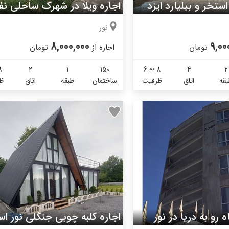
اجاره ویلا با استخر و بیلیارد ایزدشهر
اجاره ویلا در شهرک ساحلی ن
نور
8,000,000
9,00
تومان
اجاره از
تومان
8
2
1
150
6 ~ 8
4
2
قه
اتاق
ظرفیت
ساختمان
طبقه
اتاق
ظ
ه رو به دریا در نور