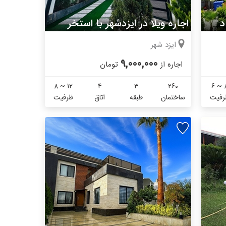
د
اجاره ویلا در ایزدشهر با استخر
ایزد شهر
9,000,000
اجاره از
تومان
8 ~ 12
4
3
260
6 ~ 
رفیت
ساختمان
طبقه
اتاق
ظرفیت