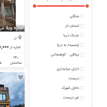
جنگلی
استخر دار
اجاره ویلا در
نزدیک دریا
نور
چسبیده به دریا
0,000
اجاره از
ییلاقی - کوهستانی
240
ساختمان
طب
دارای سرایداری
دربست
داخل شهرک
غیر دربست