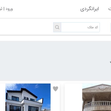
ت
ایرانگردی
ورود | ث