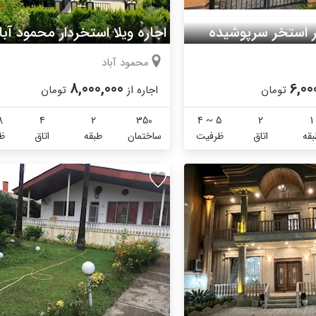
ور استخر سرپوشیده
اجاره ویلا استخردار محمود آبا
محمود آباد
8,000,000
6,00
تومان
اجاره از
تومان
8
4
2
350
4 ~ 5
2
1
قه
اتاق
ظرفیت
ساختمان
طبقه
اتاق
ظ