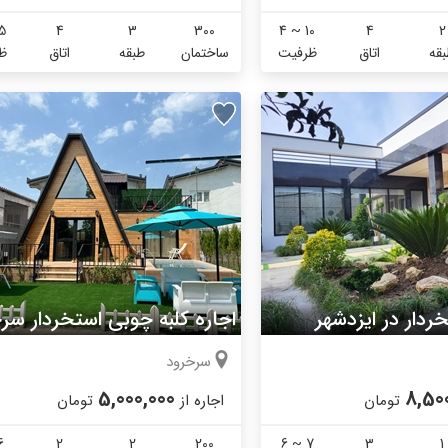
5
4
3
300
4 ~ 10
4
2
قه
اتاق
ظرفیت
ساختمان
طبقه
اتاق
ظ
خردار در ایزدشهر
اجاره کلبه چوبی استخردار سر
سرخرود
5,000,000
8,50
تومان
اجاره از
تومان
6
2
2
200
6 ~ 7
3
1