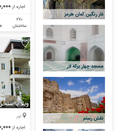
0,000
اجاره از
غار رنگین کمان هرمز
270
ساختمان
طب
مسجد چهار برکه لار
ویلا بااستخر
نور
نقش رستم
0,000
اجاره از