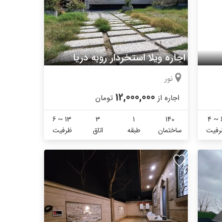
اجاره ویلا استخردار روبه دریا
نور
12,000,000
اجاره از
تومان
6 ~ 13
3
1
140
4 ~ 
رفیت
ساختمان
طبقه
اتاق
ظرفیت