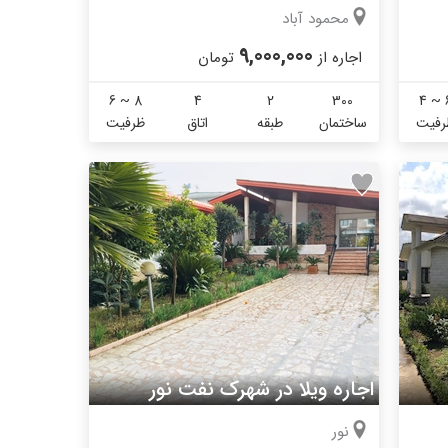
محمود آباد
9,000,000
اجاره از
تومان
6 ~ 8
4
2
300
4 ~ 
رفیت
ساختمان
طبقه
اتاق
ظرفیت
اجاره ویلا در شهرک نفت نور
نور