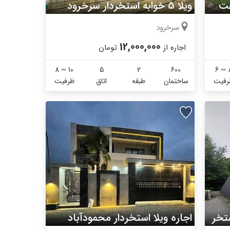
فت
ویلا 5 خوابه استخردار سرخرود
سرخرود
12,000,000
اجاره از
تومان
8 ~ 10
5
2
600
6 ~ 
رفیت
ساختمان
طبقه
اتاق
ظرفیت
اجاره کلبه چوبی جنگلی نور استخردار
اجاره ویلا استخردار محمودآباد