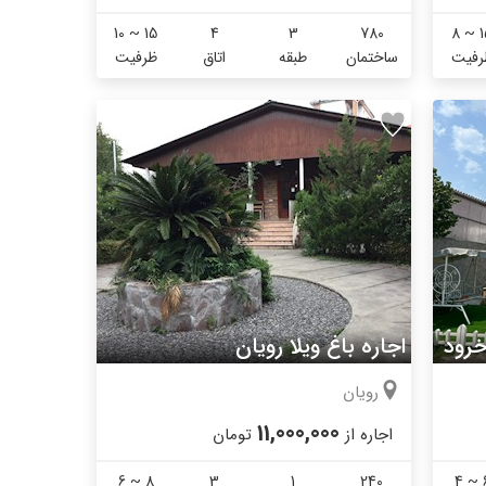
10 ~ 15
4
3
780
8 ~ 1
رفیت
ساختمان
طبقه
اتاق
ظرفیت
خرود
اجاره باغ ویلا رویان
رویان
11,000,000
اجاره از
تومان
6 ~ 8
3
1
240
4 ~ 