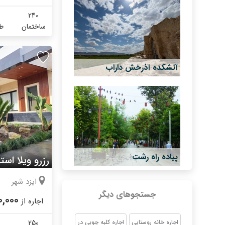
240
ساختمان
طب
آتشکده آذرخش داراب
پیاده راه رشت
رزرو ویلا است
ایزد شهر
جستجوهای دیگر
0,000
اجاره از
اجاره خانه روستایی
اجاره کلبه چوبی در
250