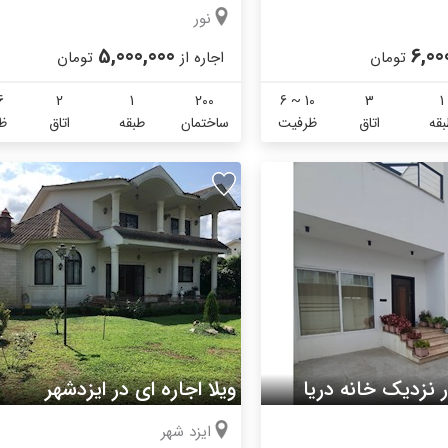
نور
5,000,000
6,00
تومان
اجاره از
تومان
6
2
1
200
6 ~ 10
3
1
قه
اتاق
ظرفیت
ساختمان
طبقه
اتاق
ظ
ر نزدیک خانه دریا
ویلا اجاره ای در ایزدشهر
ایزد شهر