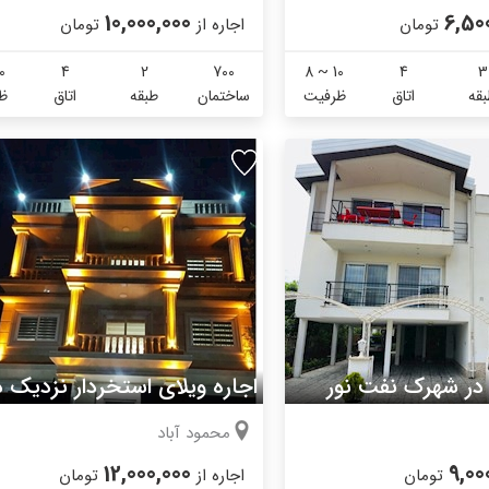
10,000,000
6,50
تومان
اجاره از
تومان
0
4
2
700
8 ~ 10
4
3
قه
اتاق
ظرفیت
ساختمان
طبقه
اتاق
ظ
 در شهرک نفت نور
اجاره ویلای استخردار نزدیک د
محمود آباد
12,000,000
9,00
تومان
اجاره از
تومان