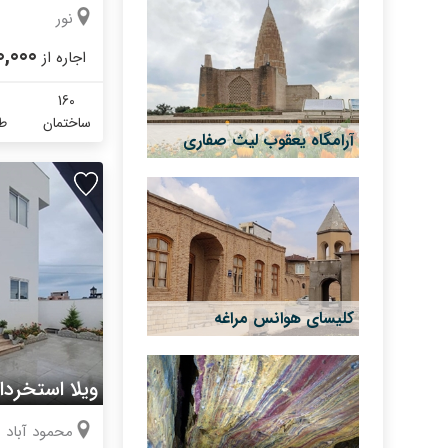
نور
0,000
اجاره از
160
ساختمان
طب
آرامگاه یعقوب لیث صفاری
کلیسای هوانس مراغه
ویلا استخردا
محمود آباد