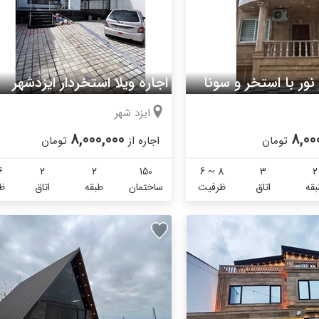
 نور با استخر و سونا
اجاره ویلا استخردار ایزدشهر
ایزد شهر
8,000,000
8,00
تومان
اجاره از
تومان
6
2
2
150
6 ~ 8
3
2
قه
اتاق
ظرفیت
ساختمان
طبقه
اتاق
ظ