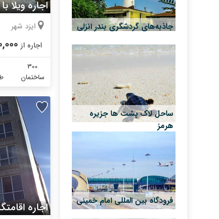
ایزد شهر
جاذبه‌های گردشگری بندر انزلی
0,000
اجاره از
300
ساختمان
طب
ساحل لاک پشت ها جزیره
هرمز
فرودگاه بین المللی امام خمینی
اجاره اقامتگا