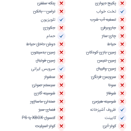
پکیج دیواری
پنکه سقفی
تخت خواب
تراس - بالکن
تصفیه آب شرب
تلویزیون
جاروبرقی
جکوزی
چای ساز
حمام
حیاط
دوش داخل حیاط
زمین بازی کودکان
زمین بدمینتون
زمین تنیس
زمین فوتبال
زمین والیبال
سرویس ایرانی
سرویس فرنگی
سشوار
سونا
سیستم صوتی
شوفاژ
شومینه گازی
شومینه هیزمی
صندلی ماساژور
ظروف آشپزخانه
فضای سبز
کابینت
کنسول XBOX یا PS
کولر آبی
کولر اسپلیت