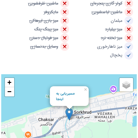
کولر گازی پنجره‌ای
ماشین ظرفشویی
ماشین لباسشویی
مایکروفر
مبلمان
میز بازی ایرهاکی
میز بیلیارد
میز پینگ پنگ
میز تخته نرد
میز فوتبال دستی
میز ناهارخوری
وسایل بدنسازی
یخچال
+
×
−
مسیریابی به
اینجا