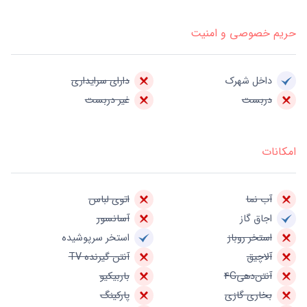
حریم خصوصی و امنیت
داخل شهرک
دارای سرایداری
دربست
غیر دربست
امکانات
آب نما
اتوی لباس
اجاق گاز
آسانسور
استخر روباز
استخر سرپوشیده
آلاچیق
آنتن گیرنده TV
آنتن‌دهی4G
باربیکیو
بخاری گازی
پارکینگ