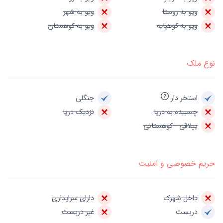
ویو به روستا
ویو به شهر
ویو به کوهپایه
ویو به کوهستان
نوع ملک
استخر دار
جنگلی
چسبیده به دریا
نزدیک دریا
ییلاقی - کوهستانی
حریم خصوصی و امنیت
داخل شهرک
دارای سرایداری
دربست
غیر دربست