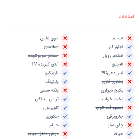
امکانات
آب نما
اتوی لباس
اجاق گاز
آسانسور
استخر روباز
استخر سرپوشیده
آلاچیق
آنتن گیرنده TV
آنتن‌دهی4G
باربیکیو
بخاری گازی
پارکینگ
پکیج دیواری
پنکه سقفی
تخت خواب
تراس - بالکن
تصفیه آب شرب
تلویزیون
جاروبرقی
جکوزی
چای ساز
حمام
حیاط
دوش داخل حیاط