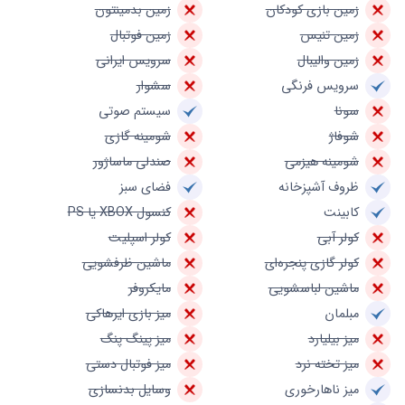
زمین بازی کودکان
زمین بدمینتون
زمین تنیس
زمین فوتبال
زمین والیبال
سرویس ایرانی
سرویس فرنگی
سشوار
سونا
سیستم صوتی
شوفاژ
شومینه گازی
شومینه هیزمی
صندلی ماساژور
ظروف آشپزخانه
فضای سبز
کابینت
کنسول XBOX یا PS
کولر آبی
کولر اسپلیت
کولر گازی پنجره‌ای
ماشین ظرفشویی
ماشین لباسشویی
مایکروفر
مبلمان
میز بازی ایرهاکی
میز بیلیارد
میز پینگ پنگ
میز تخته نرد
میز فوتبال دستی
میز ناهارخوری
وسایل بدنسازی