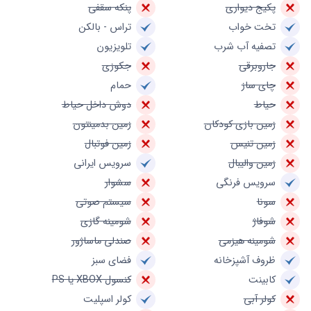
پکیج دیواری
پنکه سقفی
تخت خواب
تراس - بالکن
تصفیه آب شرب
تلویزیون
جاروبرقی
جکوزی
چای ساز
حمام
حیاط
دوش داخل حیاط
زمین بازی کودکان
زمین بدمینتون
زمین تنیس
زمین فوتبال
زمین والیبال
سرویس ایرانی
سرویس فرنگی
سشوار
سونا
سیستم صوتی
شوفاژ
شومینه گازی
شومینه هیزمی
صندلی ماساژور
ظروف آشپزخانه
فضای سبز
کابینت
کنسول XBOX یا PS
کولر آبی
کولر اسپلیت