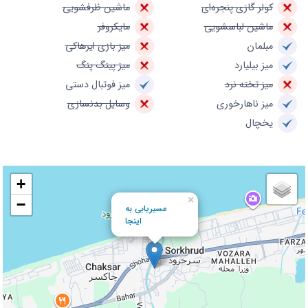
کولر گازی پنجره‌ای
ماشین ظرفشویی
ماشین لباسشویی
مایکروفر
مبلمان
میز بازی ایرهاکی
میز بیلیارد
میز پینگ پنگ
میز تخته نرد
میز فوتبال دستی
میز ناهارخوری
وسایل بدنسازی
یخچال
+
×
−
مسیریابی به
اینجا