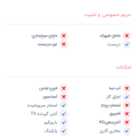
حریم خصوصی و امنیت
داخل شهرک
دارای سرایداری
دربست
غیر دربست
امکانات
آب نما
اتوی لباس
اجاق گاز
آسانسور
استخر روباز
استخر سرپوشیده
آلاچیق
آنتن گیرنده TV
آنتن‌دهی4G
باربیکیو
بخاری گازی
پارکینگ