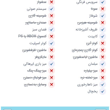
سرویس فرنگی
سشوار
سونا
سیستم صوتی
شوفاژ
شومینه گازی
شومینه هیزمی
صندلی ماساژور
ظروف آشپزخانه
فضای سبز
کابینت
کنسول XBOX یا PS
کولر آبی
کولر اسپلیت
کولر گازی پنجره‌ای
ماشین ظرفشویی
ماشین لباسشویی
مایکروفر
مبلمان
میز بازی ایرهاکی
میز بیلیارد
میز پینگ پنگ
میز تخته نرد
میز فوتبال دستی
میز ناهارخوری
وسایل بدنسازی
یخچال