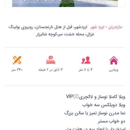
مازندران
-
ایزد شهر
ایزدشهر، قبل از هتل نارنجستان، روبروی بولینگ
غزال، محله خشت سر،کوچه شالیزار
ویلایی
4 تا 6 نفر
3 اتاق در 2 طبقه
340 متر
ویلا کاملا نوساز و لاکچری👌🏻VIP
ویلا دوبلکس سه خواب
نما مدرن نوساز تمیز با سالن بزرگ
دو خواب مستر
استخردار با ابعاد سه در هفت متر