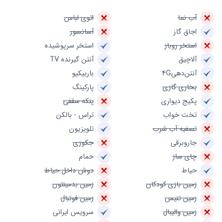
آب نما
اتوی لباس
اجاق گاز
آسانسور
استخر روباز
استخر سرپوشیده
آلاچیق
آنتن گیرنده TV
آنتن‌دهی4G
باربیکیو
بخاری گازی
پارکینگ
پکیج دیواری
پنکه سقفی
تخت خواب
تراس - بالکن
تصفیه آب شرب
تلویزیون
جاروبرقی
جکوزی
چای ساز
حمام
حیاط
دوش داخل حیاط
زمین بازی کودکان
زمین بدمینتون
زمین تنیس
زمین فوتبال
زمین والیبال
سرویس ایرانی