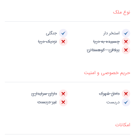
نوع ملک
استخر دار
جنگلی
چسبیده به دریا
نزدیک دریا
ییلاقی - کوهستانی
حریم خصوصی و امنیت
داخل شهرک
دارای سرایداری
دربست
غیر دربست
امکانات