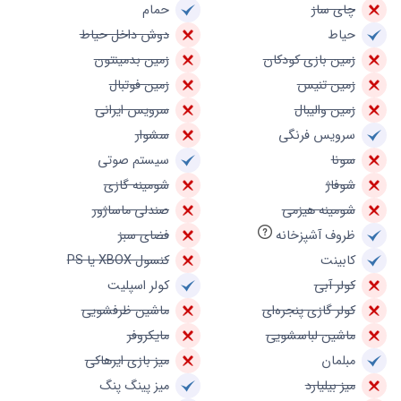
چای ساز
حمام
حیاط
دوش داخل حیاط
زمین بازی کودکان
زمین بدمینتون
زمین تنیس
زمین فوتبال
زمین والیبال
سرویس ایرانی
سرویس فرنگی
سشوار
سونا
سیستم صوتی
شوفاژ
شومینه گازی
شومینه هیزمی
صندلی ماساژور
ظروف آشپزخانه
فضای سبز
کابینت
کنسول XBOX یا PS
کولر آبی
کولر اسپلیت
کولر گازی پنجره‌ای
ماشین ظرفشویی
ماشین لباسشویی
مایکروفر
مبلمان
میز بازی ایرهاکی
میز بیلیارد
میز پینگ پنگ