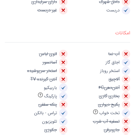
داخل شهرک
دارای سرایداری
دربست
غیر دربست
امکانات
آب نما
اتوی لباس
اجاق گاز
آسانسور
استخر روباز
استخر سرپوشیده
آلاچیق
آنتن گیرنده TV
آنتن‌دهی4G
باربیکیو
بخاری گازی
پارکینگ
پکیج دیواری
پنکه سقفی
تخت خواب
تراس - بالکن
تصفیه آب شرب
تلویزیون
جاروبرقی
جکوزی