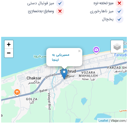
میز تخته نرد
میز فوتبال دستی
میز ناهارخوری
وسایل بدنسازی
یخچال
+
×
−
مسیریابی به
اینجا
Leaflet
| Vilajar.com