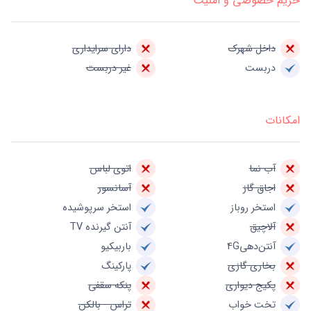
حریم خصوصی و امنیت
داخل شهرک
دارای سرایداری
دربست
غیر دربست
امکانات
آب نما
اتوی لباس
اجاق گاز
آسانسور
استخر روباز
استخر سرپوشیده
آلاچیق
آنتن گیرنده TV
آنتن‌دهی4G
باربیکیو
بخاری گازی
پارکینگ
پکیج دیواری
پنکه سقفی
تخت خواب
تراس - بالکن