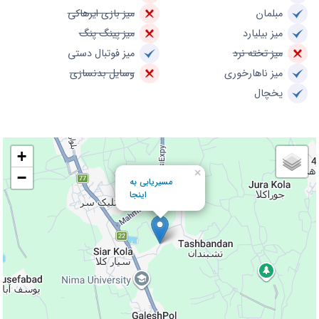
مبلمان
میز بازی ایرهاکی
میز بیلیارد
میز پینگ پنگ
میز تخته نرد
میز فوتبال دستی
میز ناهارخوری
وسایل بدنسازی
یخچال
+
×
−
مسیریابی به
اینجا