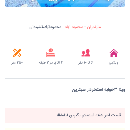
مازندران
-
محمود آباد
محمودآباد،تشبندان
ویلایی
6 تا 10 نفر
3 اتاق در 3 طبقه
350 متر
ویلا 3خوابه استخردار سیترین
قیمت آخر هفته استعلام بگیرین لطفا🙏