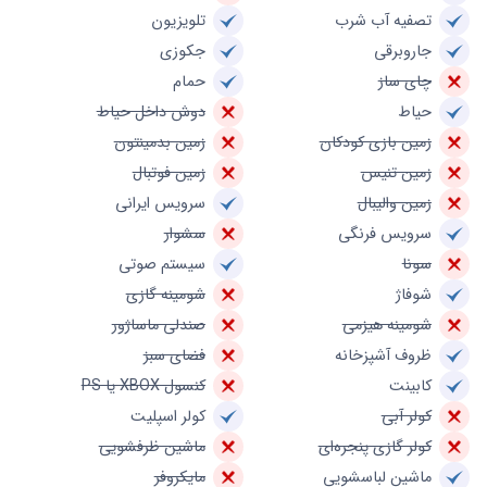
تصفیه آب شرب
تلویزیون
جاروبرقی
جکوزی
چای ساز
حمام
حیاط
دوش داخل حیاط
زمین بازی کودکان
زمین بدمینتون
زمین تنیس
زمین فوتبال
زمین والیبال
سرویس ایرانی
سرویس فرنگی
سشوار
سونا
سیستم صوتی
شوفاژ
شومینه گازی
شومینه هیزمی
صندلی ماساژور
ظروف آشپزخانه
فضای سبز
کابینت
کنسول XBOX یا PS
کولر آبی
کولر اسپلیت
کولر گازی پنجره‌ای
ماشین ظرفشویی
ماشین لباسشویی
مایکروفر