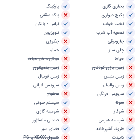
بخاری گازی
پارکینگ
پکیج دیواری
پنکه سقفی
تخت خواب
تراس - بالکن
تصفیه آب شرب
تلویزیون
جاروبرقی
جکوزی
چای ساز
حمام
حیاط
دوش داخل حیاط
زمین بازی کودکان
زمین بدمینتون
زمین تنیس
زمین فوتبال
زمین والیبال
سرویس ایرانی
سرویس فرنگی
سشوار
سونا
سیستم صوتی
شوفاژ
شومینه گازی
شومینه هیزمی
صندلی ماساژور
ظروف آشپزخانه
فضای سبز
کابینت
کنسول XBOX یا PS