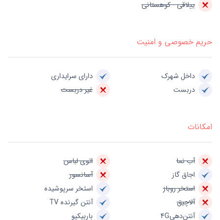
ییلاقی - کوهستانی
حریم خصوصی و امنیت
داخل شهرک
دارای سرایداری
دربست
غیر دربست
امکانات
آب نما
اتوی لباس
اجاق گاز
آسانسور
استخر روباز
استخر سرپوشیده
آلاچیق
آنتن گیرنده TV
آنتن‌دهی4G
باربیکیو