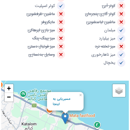
کولر آبی
کولر اسپلیت
کولر گازی پنجره‌ای
ماشین ظرفشویی
ماشین لباسشویی
مایکروفر
مبلمان
میز بازی ایرهاکی
میز بیلیارد
میز پینگ پنگ
میز تخته نرد
میز فوتبال دستی
میز ناهارخوری
وسایل بدنسازی
یخچال
+
×
−
مسیریابی به
اینجا