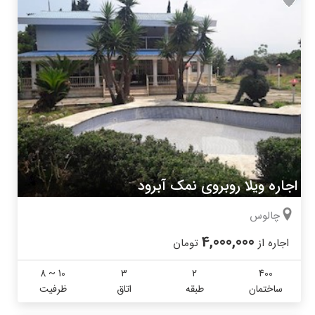
اجاره ویلا روبروی نمک آبرود
چالوس
4,000,000
اجاره از
تومان
8 ~ 10
3
2
400
ساختمان
طبقه
اتاق
ظرفیت