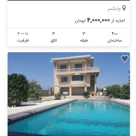
چابکسر
4,000,000
اجاره از
تومان
6 ~ 10
3
3
400
ساختمان
طبقه
اتاق
ظرفیت