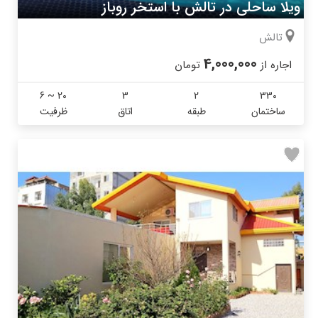
ویلا ساحلی در تالش با استخر روباز
تالش
4,000,000
اجاره از
تومان
6 ~ 20
3
2
330
ساختمان
طبقه
اتاق
ظرفیت