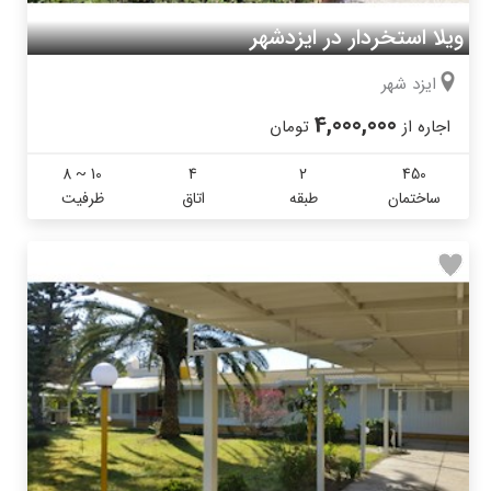
ویلا استخردار در ایزدشهر
ایزد شهر
4,000,000
اجاره از
تومان
8 ~ 10
4
2
450
ساختمان
طبقه
اتاق
ظرفیت