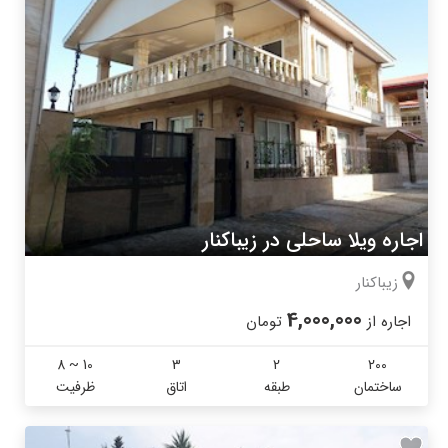
اجاره ویلا ساحلی در زیباکنار
زیباکنار
4,000,000
اجاره از
تومان
8 ~ 10
3
2
200
ساختمان
طبقه
اتاق
ظرفیت