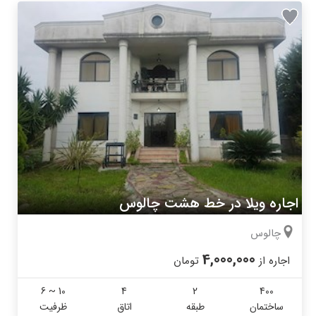
اجاره ویلا در خط هشت چالوس
چالوس
4,000,000
اجاره از
تومان
6 ~ 10
4
2
400
ساختمان
طبقه
اتاق
ظرفیت