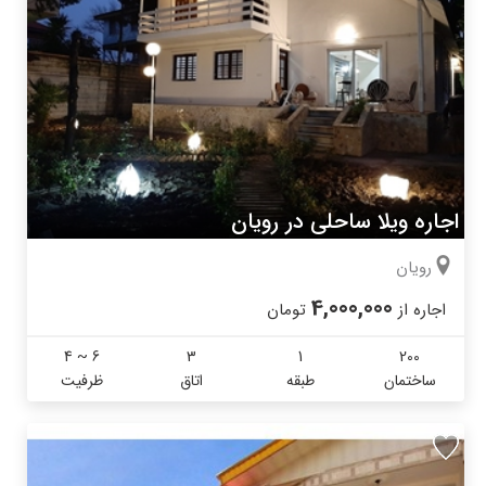
اجاره ویلا ساحلی در رویان
رویان
4,000,000
اجاره از
تومان
4 ~ 6
3
1
200
ساختمان
طبقه
اتاق
ظرفیت