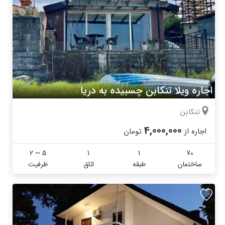
اجاره ویلا تنکابن چسبیده به دریا
تنکابن
4,000,000
اجاره از
تومان
2 ~ 5
1
1
70
ساختمان
طبقه
اتاق
ظرفیت