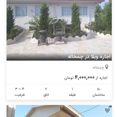
اجاره ویلا در چمخاله
چمخاله
4,000,000
اجاره از
تومان
3 ~ 4
2
1
80
ساختمان
طبقه
اتاق
ظرفیت