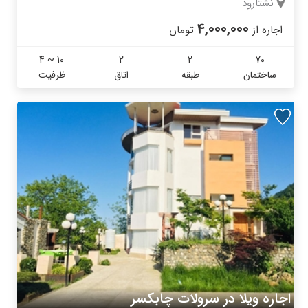
نشتارود
4,000,000
اجاره از
تومان
4 ~ 10
2
2
70
ساختمان
طبقه
اتاق
ظرفیت
اجاره ویلا در سرولات چابکسر