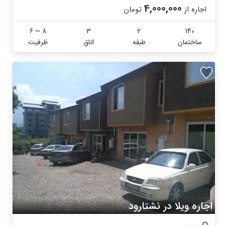
4,000,000
اجاره از
تومان
6 ~ 8
3
2
140
ساختمان
طبقه
اتاق
ظرفیت
اجاره ویلا در نشتارود