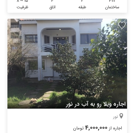
8 ~ 15
4
2
300
ساختمان
طبقه
اتاق
ظرفیت
اجاره ویلا رو به آب در نور
نور
4,000,000
اجاره از
تومان