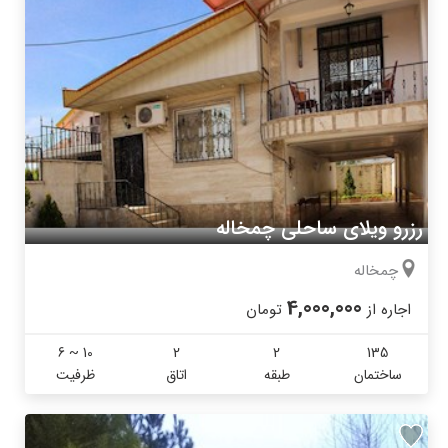
رزرو ویلای ساحلی چمخاله
چمخاله
4,000,000
اجاره از
تومان
6 ~ 10
2
2
135
ساختمان
طبقه
اتاق
ظرفیت