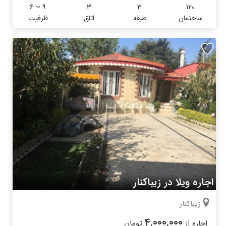
6 ~ 9
3
3
120
ساختمان
طبقه
اتاق
ظرفیت
اجاره ویلا در زیباکنار
زیباکنار
4,000,000
اجاره از
تومان