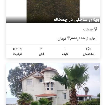
ویلای ساحلی در چمخاله
چمخاله
4,000,000
اجاره از
تومان
10 ~ 20
3
1
250
ساختمان
طبقه
اتاق
ظرفیت