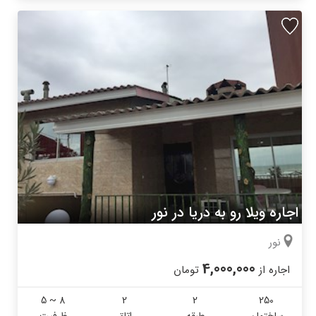
اجاره ویلا رو به دریا در نور
نور
4,000,000
اجاره از
تومان
5 ~ 8
2
2
250