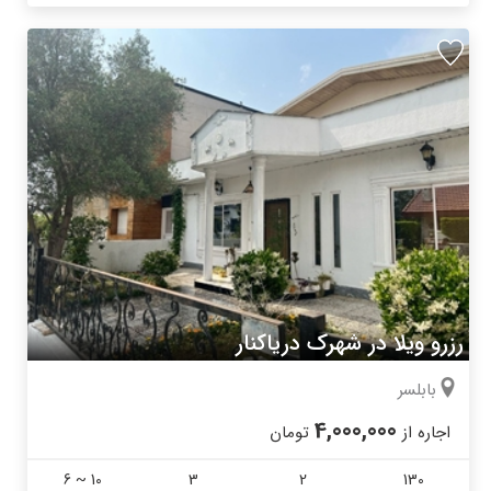
رزرو ویلا در شهرک دریاکنار
بابلسر
4,000,000
اجاره از
تومان
6 ~ 10
3
2
130