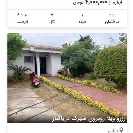
4,000,000
اجاره از
تومان
6 ~ 10
3
1
220
ساختمان
طبقه
اتاق
ظرفیت
رزرو ویلا روبروی شهرک دریاکنار
بابلسر