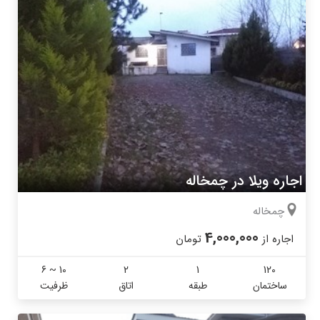
اجاره ویلا در چمخاله
چمخاله
4,000,000
اجاره از
تومان
6 ~ 10
2
1
120
ساختمان
طبقه
اتاق
ظرفیت