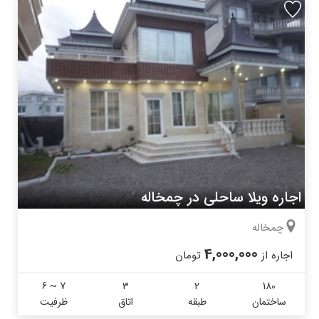
اجاره ویلا ساحلی در چمخاله
چمخاله
4,000,000
اجاره از
تومان
6 ~ 7
3
2
180
ساختمان
طبقه
اتاق
ظرفیت