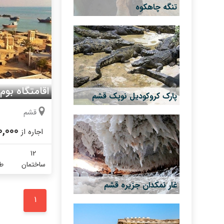
تنگه چاهکوه
اقامتگاه بوم
پارک کروکودیل نوپک قشم
قشم
0,000
اجاره از
12
ساختمان
طب
غار نمکدان جزیره قشم
1