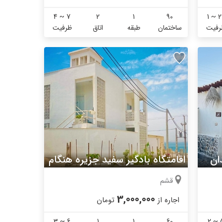
4 ~ 7
2
1
90
1 ~ 2
رفیت
ساختمان
طبقه
اتاق
ظرفیت
اقامتگاه بومگردی قندیل نمکدان قشم
اقامتگاه بادگیر سفید جزیره هنگام
قشم
3,000,000
اجاره از
تومان
3 ~ 6
1
1
60
2 ~ 