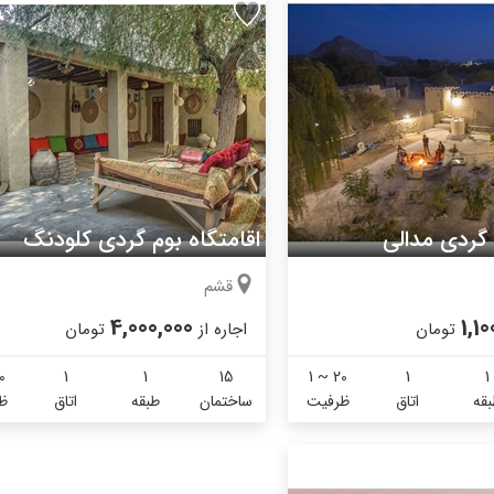
 گردی مدالی
اقامتگاه بوم گردی کلودنگ
قشم
4,000,000
1,10
تومان
اجاره از
تومان
0
1
1
15
1 ~ 20
1
1
قه
اتاق
ظرفیت
ساختمان
طبقه
اتاق
ظ