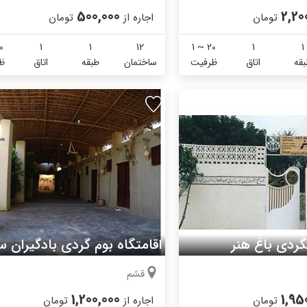
500,000
2,20
تومان
اجاره از
تومان
0
1
1
12
1 ~ 20
1
1
قه
اتاق
ظرفیت
ساختمان
طبقه
اتاق
ظ
گردی باغ هنر
اقامتگاه بوم گردی بادگیران س
قشم
1,200,000
1,95
تومان
اجاره از
تومان