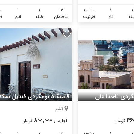
0
1
1
12
1 ~ 20
1
1
قه
اتاق
ظرفیت
ساختمان
طبقه
اتاق
ظ
گردی ناخدا علی
قشم
800,000
46
تومان
اجاره از
تومان
5
1
1
15
1 ~ 20
1
1