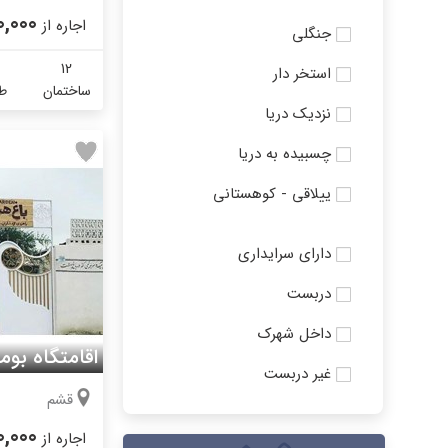
0,000
اجاره از
جنگلی
12
استخر دار
ساختمان
طب
نزدیک دریا
چسبیده به دریا
ییلاقی - کوهستانی
دارای سرایداری
دربست
داخل شهرک
اقامتگاه بوم
غیر دربست
قشم
0,000
اجاره از