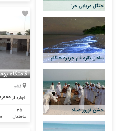
جنگل دریایی حرا
ساحل نقره فام جزیره هنگام
اقامتگاه بوم
قشم
0,000
اجاره از
جشن نوروز صیاد
35
ساختمان
طب