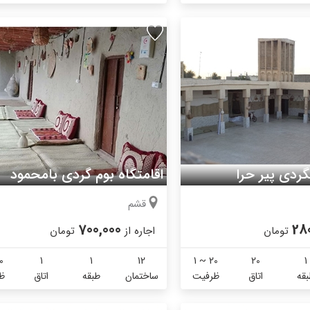
گردی پیر حرا
اقامتگاه بوم گردی بامحمود
قشم
700,000
28
تومان
اجاره از
تومان
0
1
1
12
1 ~ 20
20
1
قه
اتاق
ظرفیت
ساختمان
طبقه
اتاق
ظ