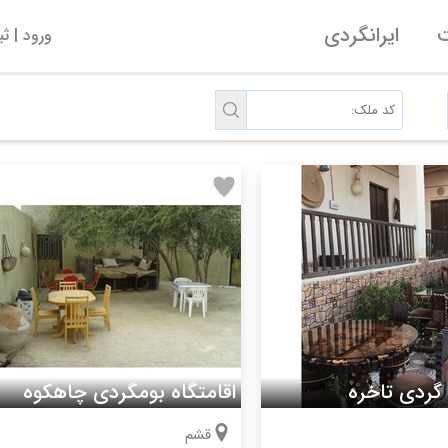
ت
ایرانگردی
ورود | ث
 گردی تاخره
اقامتگاه بومگردی چاهکوه
قشم