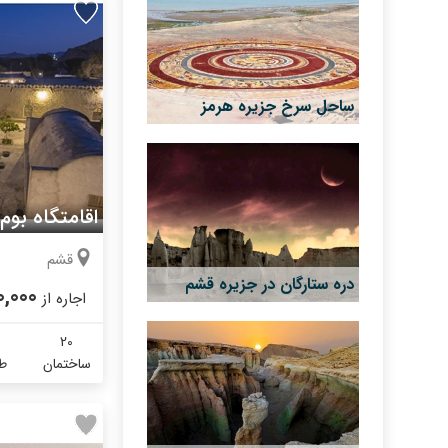
ساحل سرخ جزیره هرمز
اقامتگاه بوم
قشم
دره ستارگان در جزیره قشم
0,000
اجاره از
20
ساختمان
طب