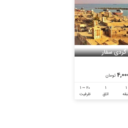
 گردی سفار
4,00
تومان
1 ~ 20
1
1
قه
اتاق
ظرفیت