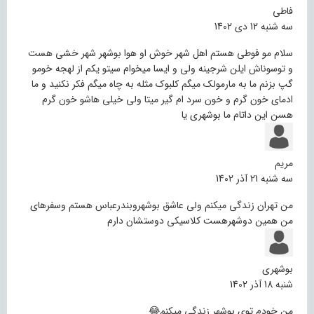
فاطی
سه شنبه 12 دی 1402
سلام مو فوطی هستم اهل شهر خوش او هوا بوشهر شهر خشی هست
و توسوناش ایلن شرجینه ولی و ایسا میخوام سیتو یکم از لهجه خومو
گپ بزنم ما به مارمولک میگم کلبوک مثله به چاه میگم فکر نکنید و ما
ادمای خون گرم و خون سرد ام گیر میتا ولی خیلی هاشو خون گرم
هسن این داتام ما بوشهری یا
مریم
سه شنبه 21 آذر 1402
من تهران زندگی میکنم ولی عاشق بوشهروبندرعباس هستم وسفرهای
من همین دوشهرهست کلاسیکی دوستشان دارم
بوشهری
شنبه 18 آذر 1402
من خودم توی بوشهر زندگی میکنم😂