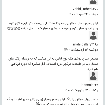
vahid_taheri0300
دوشنبه 24 خرداد 1400
لباس های محلی بوشهری حدودا هفت الی بیست متر پارچه لازم داره
و در آب و هوای گرم و مرطوب بوشهر بسیار خوب عمل میکنه.👏👏👏👏
mahi.gallery1398
دوشنبه 13 اردیبهشت 1400
عشایر استان بوشهر یک نوع لباس به تن میکنند که به وسیله رنگ های
بسیار زیبا در طبیعت بوشهر مورد استفاده قرار میگیره که دوره کوتاهی
هم داره.
hossain197
یکشنبه 12 اردیبهشت 1400
مناظر زیبای بوشهر با رنگ لباس های بسیار زیبای زنان که بیشتر به رنگ
آبی و سبز هست خیلی دلنشین و معرکه است😻