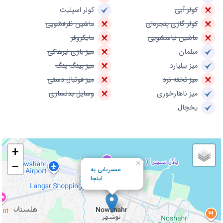
کولر آبی
کولر اسپلیت
کولر گازی پنجره‌ای
ماشین ظرفشویی
ماشین لباسشویی
مایکروفر
مبلمان
میز بازی ایرهاکی
میز بیلیارد
میز پینگ پنگ
میز تخته نرد
میز فوتبال دستی
میز ناهارخوری
وسایل بدنسازی
یخچال
+
×
−
مسیریابی به
اینجا