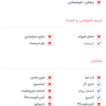
ییلاقی - کوهستانی
حریم خصوصی و امنیت
داخل شهرک
دارای سرایداری
دربست
غیر دربست
امکانات
آب نما
اتوی لباس
اجاق گاز
آسانسور
استخر روباز
استخر سرپوشیده
آلاچیق
آنتن گیرنده TV
آنتن‌دهی4G
باربیکیو