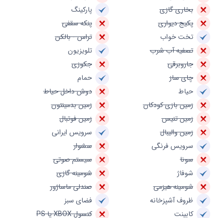
بخاری گازی
پارکینگ
پکیج دیواری
پنکه سقفی
تخت خواب
تراس - بالکن
تصفیه آب شرب
تلویزیون
جاروبرقی
جکوزی
چای ساز
حمام
حیاط
دوش داخل حیاط
زمین بازی کودکان
زمین بدمینتون
زمین تنیس
زمین فوتبال
زمین والیبال
سرویس ایرانی
سرویس فرنگی
سشوار
سونا
سیستم صوتی
شوفاژ
شومینه گازی
شومینه هیزمی
صندلی ماساژور
ظروف آشپزخانه
فضای سبز
کابینت
کنسول XBOX یا PS