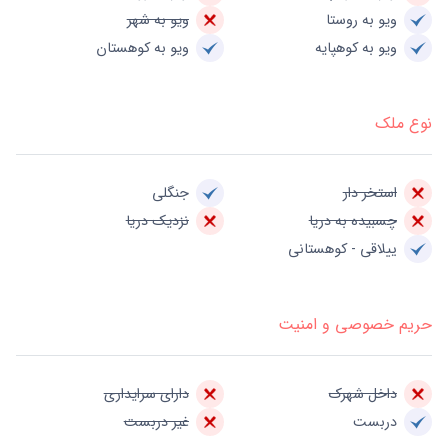
ویو به روستا
ویو به شهر
ویو به کوهپایه
ویو به کوهستان
نوع ملک
استخر دار
جنگلی
چسبیده به دریا
نزدیک دریا
ییلاقی - کوهستانی
حریم خصوصی و امنیت
داخل شهرک
دارای سرایداری
دربست
غیر دربست