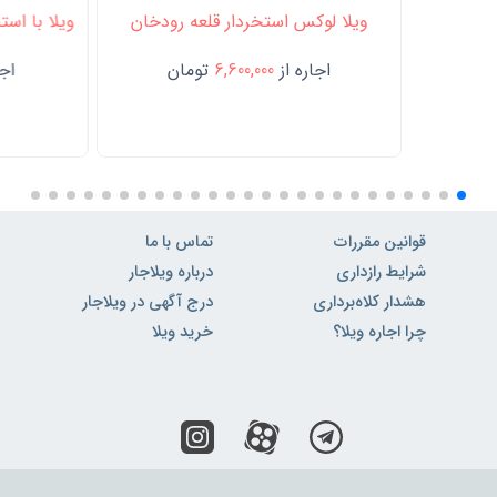
ویلا لوکس استخردار قلعه رودخان
ویلا با است
اجاره از
6,600,000
تومان
اجا
قوانین مقررات
تماس با ما
شرایط رازداری
درباره ویلاجار
هشدار کلاه‌برداری
درج آگهی در ویلاجار
چرا اجاره ویلا؟
خرید ویلا