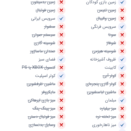
زمین بازی کودکان
زمین بدمینتون
زمین تنیس
زمین فوتبال
زمین والیبال
سرویس ایرانی
سرویس فرنگی
سشوار
سونا
سیستم صوتی
شوفاژ
شومینه گازی
شومینه هیزمی
صندلی ماساژور
ظروف آشپزخانه
فضای سبز
کابینت
کنسول XBOX یا PS
کولر آبی
کولر اسپلیت
کولر گازی پنجره‌ای
ماشین ظرفشویی
ماشین لباسشویی
مایکروفر
مبلمان
میز بازی ایرهاکی
میز بیلیارد
میز پینگ پنگ
میز تخته نرد
میز فوتبال دستی
میز ناهارخوری
وسایل بدنسازی