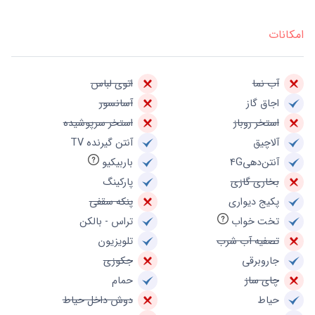
امکانات
آب نما
اتوی لباس
اجاق گاز
آسانسور
استخر روباز
استخر سرپوشیده
آلاچیق
آنتن گیرنده TV
آنتن‌دهی4G
باربیکیو
بخاری گازی
پارکینگ
پکیج دیواری
پنکه سقفی
تخت خواب
تراس - بالکن
تصفیه آب شرب
تلویزیون
جاروبرقی
جکوزی
چای ساز
حمام
حیاط
دوش داخل حیاط