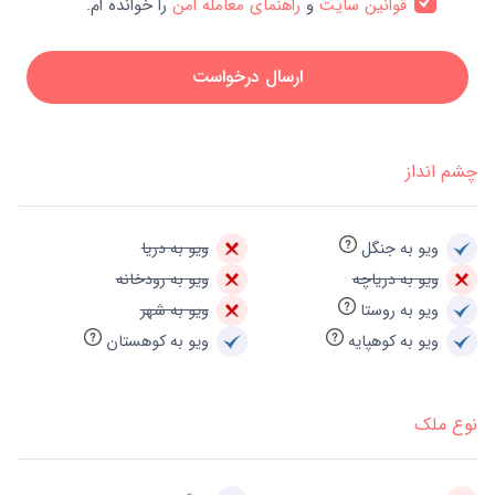
قوانین سایت
و
راهنمای معامله امن
را خوانده ام.
ارسال درخواست
چشم انداز
ویو به جنگل
ویو به دریا
ویو به دریاچه
ویو به رودخانه
ویو به روستا
ویو به شهر
ویو به کوهپایه
ویو به کوهستان
نوع ملک