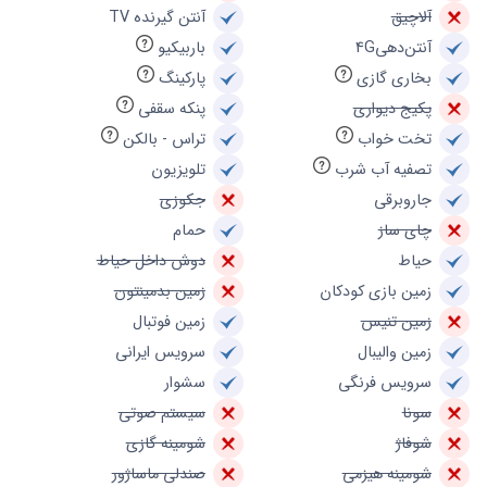
آلاچیق
آنتن گیرنده TV
آنتن‌دهی4G
باربیکیو
بخاری گازی
پارکینگ
پکیج دیواری
پنکه سقفی
تخت خواب
تراس - بالکن
تصفیه آب شرب
تلویزیون
جاروبرقی
جکوزی
چای ساز
حمام
حیاط
دوش داخل حیاط
زمین بازی کودکان
زمین بدمینتون
زمین تنیس
زمین فوتبال
زمین والیبال
سرویس ایرانی
سرویس فرنگی
سشوار
سونا
سیستم صوتی
شوفاژ
شومینه گازی
شومینه هیزمی
صندلی ماساژور