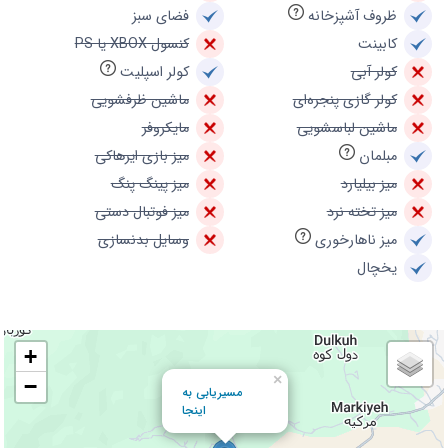
ظروف آشپزخانه
فضای سبز
کابینت
کنسول XBOX یا PS
کولر آبی
کولر اسپلیت
کولر گازی پنجره‌ای
ماشین ظرفشویی
ماشین لباسشویی
مایکروفر
مبلمان
میز بازی ایرهاکی
میز بیلیارد
میز پینگ پنگ
میز تخته نرد
میز فوتبال دستی
میز ناهارخوری
وسایل بدنسازی
یخچال
+
×
−
مسیریابی به
اینجا