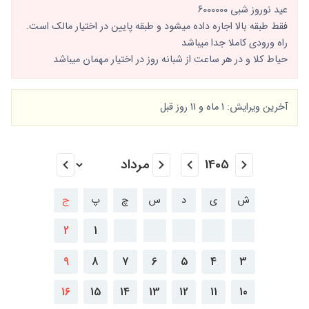
عید نوروز شبی 6000000
فقط طبقه بالا اجاره داده میشود و طبقه پایین در اختیار مالک است.
راه ورودی کاملا جدا میباشد
حیاط کلا و در هر ساعت از شبانه روز در اختیار مهمان میباشد
آخرین ویرایش: 1 ماه و 11 روز قبل
ش
ی
د
س
چ
پ
ج
2
1
9
8
7
6
5
4
3
16
15
14
13
12
11
10