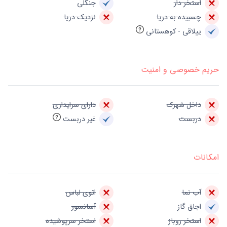
استخر دار
جنگلی
چسبیده به دریا
نزدیک دریا
ییلاقی - کوهستانی
حریم خصوصی و امنیت
داخل شهرک
دارای سرایداری
دربست
غیر دربست
امکانات
آب نما
اتوی لباس
اجاق گاز
آسانسور
استخر روباز
استخر سرپوشیده