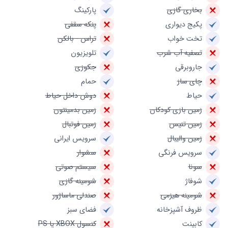
بخاری گازی
پارکینگ
پکیج دیواری
پنکه سقفی
تخت خواب
تراس - بالکن
تصفیه آب شرب
تلویزیون
جاروبرقی
جکوزی
چای ساز
حمام
حیاط
دوش داخل حیاط
زمین بازی کودکان
زمین بدمینتون
زمین تنیس
زمین فوتبال
زمین والیبال
سرویس ایرانی
سرویس فرنگی
سشوار
سونا
سیستم صوتی
شوفاژ
شومینه گازی
شومینه هیزمی
صندلی ماساژور
ظروف آشپزخانه
فضای سبز
کابینت
کنسول XBOX یا PS