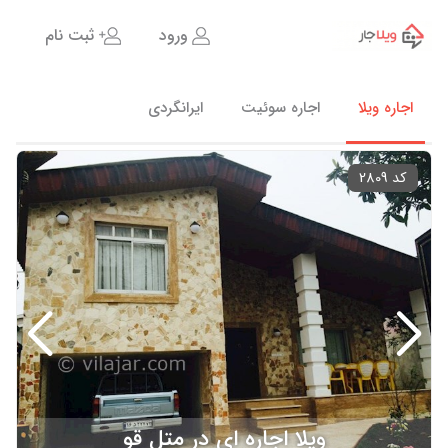
ورود
ثبت نام
اجاره ویلا
اجاره سوئیت
ایرانگردی
کد 2809
ویلا اجاره ای در متل قو