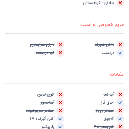
ییلاقی - کوهستانی
حریم خصوصی و امنیت
داخل شهرک
دارای سرایداری
دربست
غیر دربست
امکانات
آب نما
اتوی لباس
اجاق گاز
آسانسور
استخر روباز
استخر سرپوشیده
آلاچیق
آنتن گیرنده TV
آنتن‌دهی4G
باربیکیو