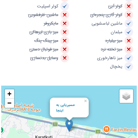
کولر آبی
کولر اسپلیت
کولر گازی پنجره‌ای
ماشین ظرفشویی
ماشین لباسشویی
مایکروفر
مبلمان
میز بازی ایرهاکی
میز بیلیارد
میز پینگ پنگ
میز تخته نرد
میز فوتبال دستی
میز ناهارخوری
وسایل بدنسازی
یخچال
+
×
−
مسیریابی به
اینجا