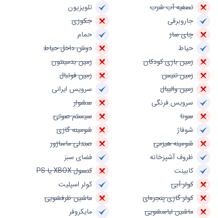
تصفیه آب شرب
تلویزیون
جاروبرقی
جکوزی
چای ساز
حمام
حیاط
دوش داخل حیاط
زمین بازی کودکان
زمین بدمینتون
زمین تنیس
زمین فوتبال
زمین والیبال
سرویس ایرانی
سرویس فرنگی
سشوار
سونا
سیستم صوتی
شوفاژ
شومینه گازی
شومینه هیزمی
صندلی ماساژور
ظروف آشپزخانه
فضای سبز
کابینت
کنسول XBOX یا PS
کولر آبی
کولر اسپلیت
کولر گازی پنجره‌ای
ماشین ظرفشویی
ماشین لباسشویی
مایکروفر