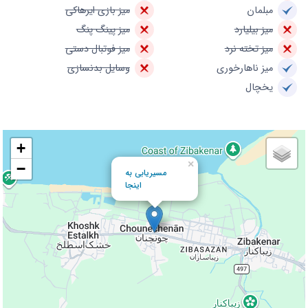
مبلمان
میز بازی ایرهاکی
میز بیلیارد
میز پینگ پنگ
میز تخته نرد
میز فوتبال دستی
میز ناهارخوری
وسایل بدنسازی
یخچال
+
×
−
مسیریابی به
اینجا