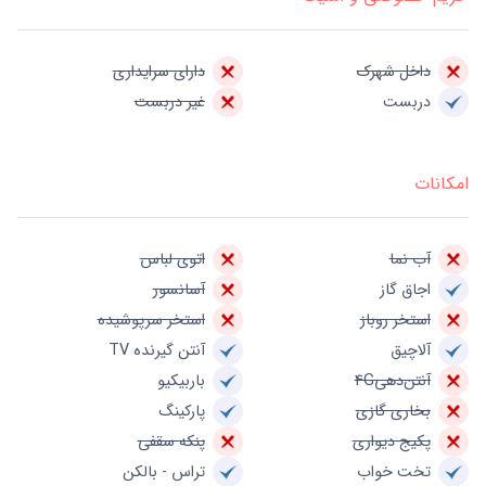
داخل شهرک
دارای سرایداری
دربست
غیر دربست
امکانات
آب نما
اتوی لباس
اجاق گاز
آسانسور
استخر روباز
استخر سرپوشیده
آلاچیق
آنتن گیرنده TV
آنتن‌دهی4G
باربیکیو
بخاری گازی
پارکینگ
پکیج دیواری
پنکه سقفی
تخت خواب
تراس - بالکن