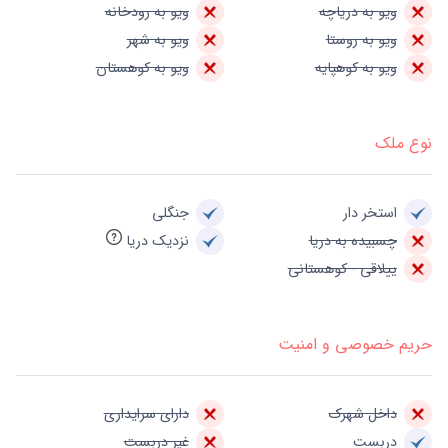
ویو به دریاچه
ویو به رودخانه
ویو به روستا
ویو به شهر
ویو به کوهپایه
ویو به کوهستان
نوع ملک
استخر دار
جنگلی
چسبیده به دریا
نزدیک دریا
ییلاقی - کوهستانی
حریم خصوصی و امنیت
داخل شهرک
دارای سرایداری
دربست
غیر دربست