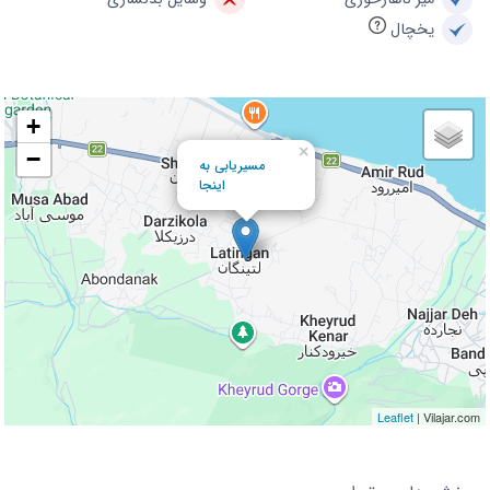
یخچال
+
×
−
مسیریابی به
اینجا
Leaflet
| Vilajar.com