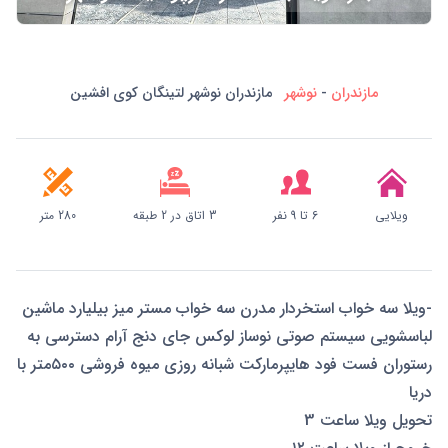
مازندران
-
نوشهر
مازندران نوشهر لتینگان کوی افشین
ویلایی
6 تا 9 نفر
3 اتاق در 2 طبقه
280 متر
-ویلا سه خواب استخردار مدرن سه خواب مستر میز بیلیارد ماشین
لباسشویی سیستم صوتی نوساز لوکس جای دنج آرام دسترسی به
رستوران فست فود هایپرمارکت شبانه روزی میوه فروشی ۵۰۰متر با
دریا
تحویل ویلا ساعت 3