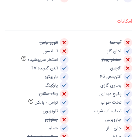
امکانات
آب نما
اتوی لباس
اجاق گاز
آسانسور
استخر روباز
استخر سرپوشیده
آلاچیق
آنتن گیرنده TV
آنتن‌دهی4G
باربیکیو
بخاری گازی
پارکینگ
پکیج دیواری
پنکه سقفی
تخت خواب
تراس - بالکن
تصفیه آب شرب
تلویزیون
جاروبرقی
جکوزی
چای ساز
حمام
حیاط
دوش داخل حیاط