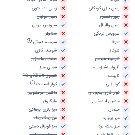
زمین بازی کودکان
زمین بدمینتون
زمین تنیس
زمین فوتبال
زمین والیبال
سرویس ایرانی
سرویس فرنگی
سشوار
سونا
سیستم صوتی
شوفاژ
شومینه گازی
شومینه هیزمی
صندلی ماساژور
ظروف آشپزخانه
فضای سبز
کابینت
کنسول XBOX یا PS
کولر آبی
کولر اسپلیت
کولر گازی پنجره‌ای
ماشین ظرفشویی
ماشین لباسشویی
مایکروفر
مبلمان
میز بازی ایرهاکی
میز بیلیارد
میز پینگ پنگ
میز تخته نرد
میز فوتبال دستی
میز ناهارخوری
وسایل بدنسازی