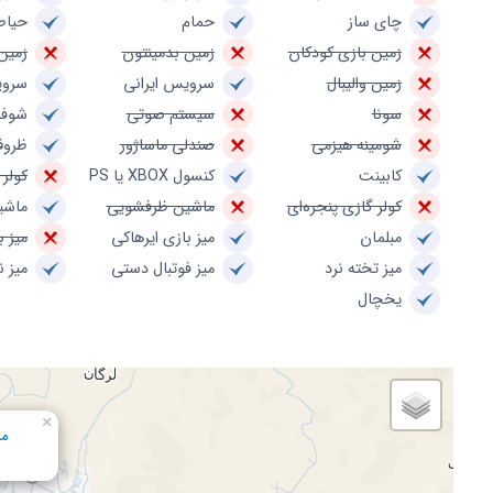
چای ساز
حمام
حیاط
زمین بازی کودکان
زمین بدمینتون
زمین
زمین والیبال
سرویس ایرانی
سروی
سونا
سیستم صوتی
شوفا
شومینه هیزمی
صندلی ماساژور
ظروف
کابینت
کنسول XBOX یا PS
کولر 
کولر گازی پنجره‌ای
ماشین ظرفشویی
ماشی
مبلمان
میز بازی ایرهاکی
میز ب
میز تخته نرد
میز فوتبال دستی
میز 
یخچال
×
مس