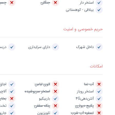
استخر دار
جنگلی
چسبی
ییلاقی - کوهستانی
حریم خصوصی و امنیت
داخل شهرک
دارای سرایداری
درب
امکانات
آب نما
اتوی لباس
اجاق 
استخر روباز
استخر سرپوشیده
آلاچی
آنتن‌دهی4G
باربیکیو
بخار
پکیج دیواری
پنکه سقفی
تخت
تصفیه آب شرب
تلویزیون
جارو