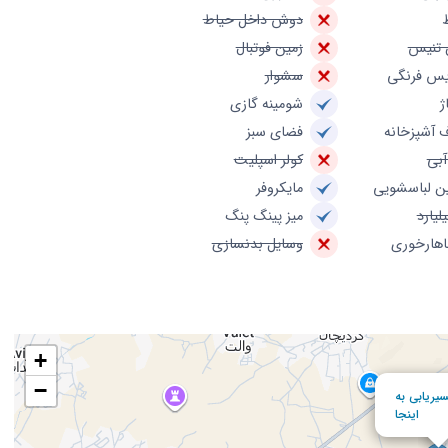
دوش داخل حیاط
 تنیس
زمین فوتبال
س فرنگی
سشوار
ژ
شومینه گازی
 آشپزخانه
فضای سبز
آبی
کولر اسپلیت
ن لباسشویی
مایکروفر
یلیارد
میز پینگ پنگ
ناهارخوری
وسایل بدنسازی
+
−
یریابی به
اینجا