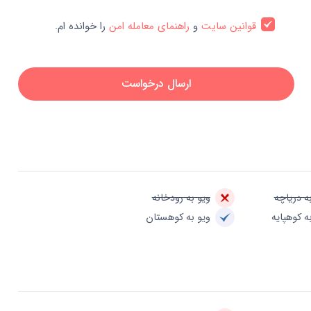
قوانین سایت
و
راهنمای معامله امن
را خوانده ام.
ارسال درخواست
ه دریاچه
ویو به رودخانه
ه کوهپایه
ویو به کوهستان