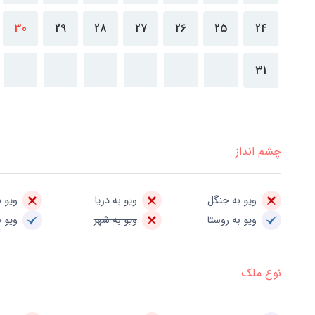
30
29
28
27
26
25
24
31
چشم انداز
ویو به جنگل
ویو به دریا
ویو ب
ویو به روستا
ویو به شهر
ویو ب
نوع ملک