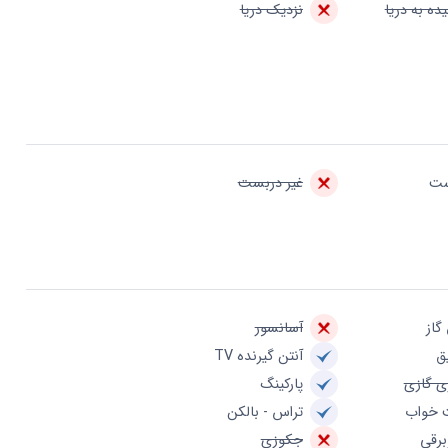
ده به دریا
نزدیک دریا
ست
غیر دربست
گاز
آسانسور
ق
آنتن گیرنده TV
ی گازی
پارکینگ
 خواب
تراس - بالکن
برقی
جکوزی