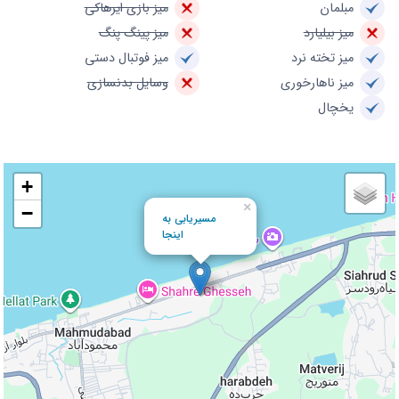
مبلمان
میز بازی ایرهاکی
میز بیلیارد
میز پینگ پنگ
میز تخته نرد
میز فوتبال دستی
میز ناهارخوری
وسایل بدنسازی
یخچال
+
×
−
مسیریابی به
اینجا