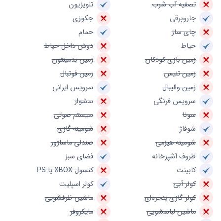
تصفیه آب شرب
تلویزیون
جاروبرقی
جکوزی
چای ساز
حمام
حیاط
دوش داخل حیاط
زمین بازی کودکان
زمین بدمینتون
زمین تنیس
زمین فوتبال
زمین والیبال
سرویس ایرانی
سرویس فرنگی
سشوار
سونا
سیستم صوتی
شوفاژ
شومینه گازی
شومینه هیزمی
صندلی ماساژور
ظروف آشپزخانه
فضای سبز
کابینت
کنسول XBOX یا PS
کولر آبی
کولر اسپلیت
کولر گازی پنجره‌ای
ماشین ظرفشویی
ماشین لباسشویی
مایکروفر