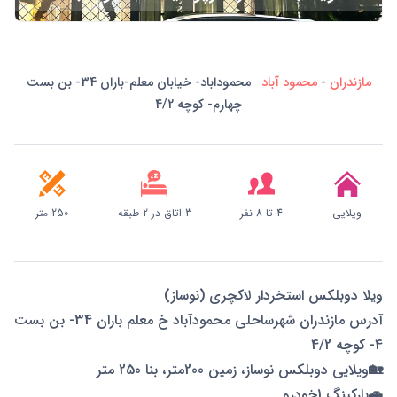
مازندران
-
محمود آباد
محموداباد- خیابان معلم-باران 34- بن بست
چهارم- کوچه 4/2
ویلایی
4 تا 8 نفر
3 اتاق در 2 طبقه
250 متر
ویلا دوبلکس استخردار لاکچری (نوساز)
آدرس مازندران شهرساحلی محمودآباد خ معلم باران 34- بن بست
4- کوچه 4/2
🏡ویلایی دوبلکس نوساز، زمین 200متر، بنا 250 متر
🚗پارکینگ 1خودرو