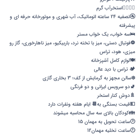
🏊‍♂🏊‍♀استخرآب گرم
🚰تصفیه 24 ساعته اتوماتیک، آب شهری و موتورخانه حرفه ای و
پیشرفته
🛌سه خواب، یک خواب مستر
⚽️فوتبال دستی، میز با تخته نرد، باربیکیو، میز ناهارخوری، گاز رو
میزی، هود، تراس
🍽لوازم کامل آشپزخانه
🏕 تراس با دید عالی
❄️سالن مجهز به گرمایش از کف؛ 3 بخاری گازی
🚽دو سرویس ایرانی و دو فرنگی
🚿دوش کنار استخر
💵قیمت بستگی به📆 ایام هفته ونفرات دارد
👪کودکان بالای سه سال محاسبه میشوند
🕑ساعت تحویل به مهمان 15
🕛ساعت تخلیه مهمان12