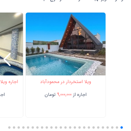
ویلا استخردار در محمودآباد
اجاره ویلا اس
اجاره از
9,000,000
تومان
اجار