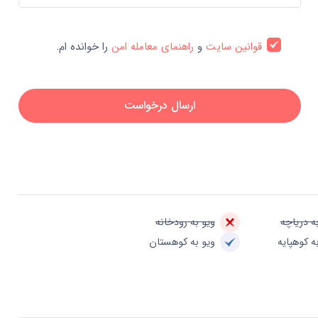
قوانین سایت
و
راهنمای معامله امن
را خوانده ام.
ارسال درخواست
ه دریاچه
ویو به رودخانه
ه کوهپایه
ویو به کوهستان