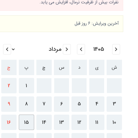
نفرات بیش از ظرفیت نرمال، افزایش می یابد.
آخرین ویرایش: 6 روز قبل
ش
ی
د
س
چ
پ
ج
2
1
9
8
7
6
5
4
3
16
15
14
13
12
11
10