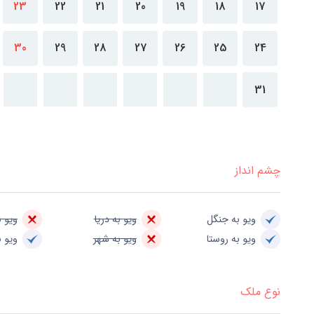
23
22
21
20
19
18
17
30
29
28
27
26
25
24
31
چشم انداز
ویو به جنگل
ویو به دریا
ویو ب
ویو به روستا
ویو به شهر
ویو ب
نوع ملک