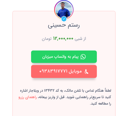
رستم حسینی
12,000,000
از شبی
تومان
پیام به واتساپ میزبان
موبایل
09383917771
لطفاً هنگام تماس با تلفن مالک، به کد 13432 در ویلاجار اشاره
کنید تا سریع‌تر راهنمایی شوید. قبل از واریز بیعانه،
راهنمای رزرو
را مطالعه کنید.