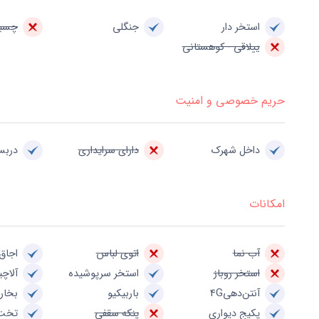
استخر دار
جنگلی
چسبی
ییلاقی - کوهستانی
حریم خصوصی و امنیت
داخل شهرک
دارای سرایداری
درب
امکانات
آب نما
اتوی لباس
اجاق 
استخر روباز
استخر سرپوشیده
آلاچی
آنتن‌دهی4G
باربیکیو
بخار
پکیج دیواری
پنکه سقفی
تخت