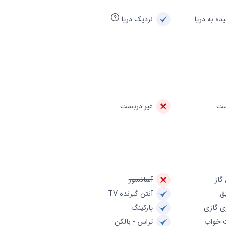
ده به دریا
نزدیک دریا
ست
غیر دربست
گاز
آسانسور
ق
آنتن گیرنده TV
ی گازی
پارکینگ
 خواب
تراس - بالکن