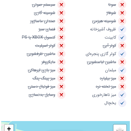
سونا
سیستم صوتی
شوفاژ
شومینه گازی
شومینه هیزمی
صندلی ماساژور
ظروف آشپزخانه
فضای سبز
کابینت
کنسول XBOX یا PS
کولر آبی
کولر اسپلیت
کولر گازی پنجره‌ای
ماشین ظرفشویی
ماشین لباسشویی
مایکروفر
مبلمان
میز بازی ایرهاکی
میز بیلیارد
میز پینگ پنگ
میز تخته نرد
میز فوتبال دستی
میز ناهارخوری
وسایل بدنسازی
یخچال
+