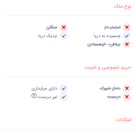
نوع ملک
استخر دار
جنگلی
چسبیده به دریا
نزدیک دریا
ییلاقی - کوهستانی
حریم خصوصی و امنیت
داخل شهرک
دارای سرایداری
دربست
غیر دربست
امکانات