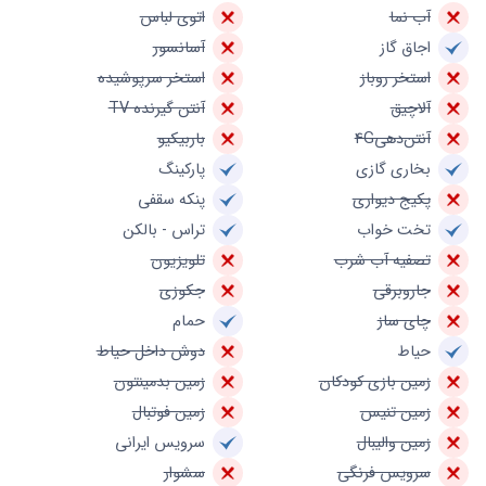
آب نما
اتوی لباس
اجاق گاز
آسانسور
استخر روباز
استخر سرپوشیده
آلاچیق
آنتن گیرنده TV
آنتن‌دهی4G
باربیکیو
بخاری گازی
پارکینگ
پکیج دیواری
پنکه سقفی
تخت خواب
تراس - بالکن
تصفیه آب شرب
تلویزیون
جاروبرقی
جکوزی
چای ساز
حمام
حیاط
دوش داخل حیاط
زمین بازی کودکان
زمین بدمینتون
زمین تنیس
زمین فوتبال
زمین والیبال
سرویس ایرانی
سرویس فرنگی
سشوار