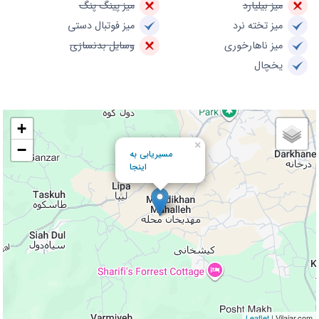
میز بیلیارد
میز پینگ پنگ
میز تخته نرد
میز فوتبال دستی
میز ناهارخوری
وسایل بدنسازی
یخچال
+
×
−
مسیریابی به
اینجا
Leaflet
| Vilajar.com