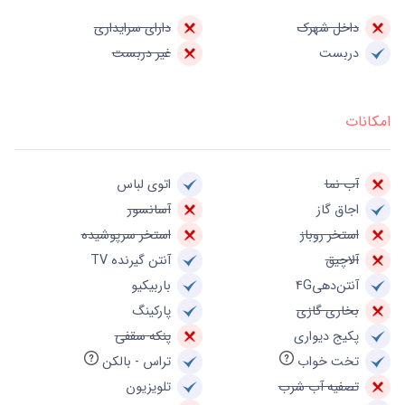
داخل شهرک
دارای سرایداری
دربست
غیر دربست
امکانات
آب نما
اتوی لباس
اجاق گاز
آسانسور
استخر روباز
استخر سرپوشیده
آلاچیق
آنتن گیرنده TV
آنتن‌دهی4G
باربیکیو
بخاری گازی
پارکینگ
پکیج دیواری
پنکه سقفی
تخت خواب
تراس - بالکن
تصفیه آب شرب
تلویزیون