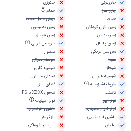
جاروبرقی
جکوزی
چای ساز
حمام
حیاط
دوش داخل حیاط
زمین بازی کودکان
زمین بدمینتون
زمین تنیس
زمین فوتبال
زمین والیبال
سرویس ایرانی
سرویس فرنگی
سشوار
سونا
سیستم صوتی
شوفاژ
شومینه گازی
شومینه هیزمی
صندلی ماساژور
ظروف آشپزخانه
فضای سبز
کابینت
کنسول XBOX یا PS
کولر آبی
کولر اسپلیت
کولر گازی پنجره‌ای
ماشین ظرفشویی
ماشین لباسشویی
مایکروفر
مبلمان
میز بازی ایرهاکی