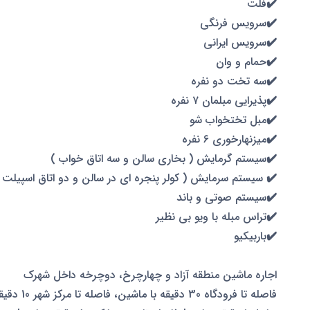
✔️فلت
✔️سرویس فرنگی
✔️سرویس ایرانی
✔️حمام و وان
✔️سه تخت دو نفره
✔️پذیرایی مبلمان ۷ نفره
✔️مبل تختخواب شو
✔️میزنهارخوری ۶ نفره
✔️سیستم گرمایش ( بخاری سالن و سه اتاق خواب )
✔️ سیستم سرمایش ( کولر پنجره ای در سالن و دو اتاق اسپیلت و
✔️سیستم صوتی و باند
✔️تراس مبله با ویو بی نظیر
✔️باربیکیو
اجاره ماشین منطقه آزاد و چهارچرخ، دوچرخه داخل شهرک