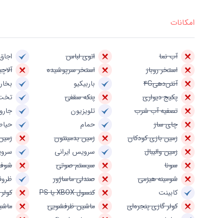
امکانات
آب نما
اتوی لباس
اجاق 
استخر روباز
استخر سرپوشیده
آلاچی
آنتن‌دهی4G
باربیکیو
بخار
پکیج دیواری
پنکه سقفی
تخت
تصفیه آب شرب
تلویزیون
جارو
چای ساز
حمام
حیاط
زمین بازی کودکان
زمین بدمینتون
زمین
زمین والیبال
سرویس ایرانی
سروی
سونا
سیستم صوتی
شوفا
شومینه هیزمی
صندلی ماساژور
ظروف
کابینت
کنسول XBOX یا PS
کولر 
کولر گازی پنجره‌ای
ماشین ظرفشویی
ماشی