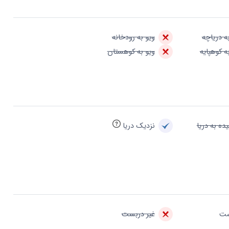
ه دریاچه
ویو به رودخانه
ه کوهپایه
ویو به کوهستان
ده به دریا
نزدیک دریا
ست
غیر دربست