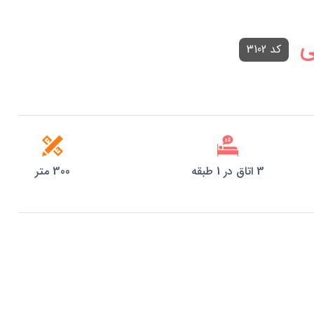
ی
کد 3102
3 اتاق در 1 طبقه
300 متر