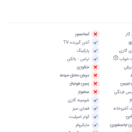
گاز
آسانسور
ق
آنتن گیرنده TV
ی گازی
پارکینگ
 خواب
تراس - بالکن
برقی
جکوزی
دوش داخل حیاط
 تنیس
زمین فوتبال
س فرنگی
سشوار
ژ
شومینه گازی
 آشپزخانه
فضای سبز
آبی
کولر اسپلیت
ن لباسشویی
مایکروفر