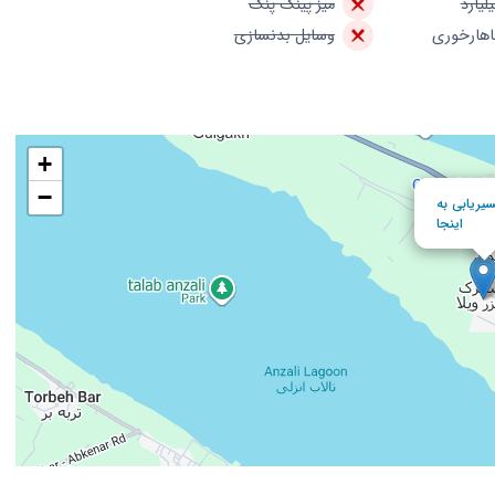
یلیارد
میز پینگ پنگ
ناهارخوری
وسایل بدنسازی
+
−
یریابی به
اینجا