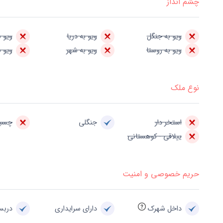
چشم انداز
ویو به جنگل
ویو به دریا
ویو ب
ویو به روستا
ویو به شهر
ویو ب
نوع ملک
استخر دار
جنگلی
چسبی
ییلاقی - کوهستانی
حریم خصوصی و امنیت
داخل شهرک
دارای سرایداری
درب