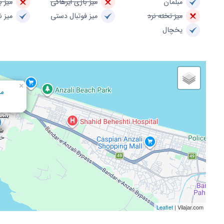
مبلمان
میز بازی ایرهاکی
میز ب
میز تخته نرد
میز فوتبال دستی
میز 
یخچال
×
مس
Leaflet
| Vilajar.com