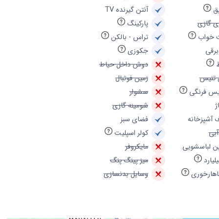
ق
آنتن گیرنده TV
ی گازی
پارکینگ
 خواب
تراس - بالکن
برقی
جکوزی
دوش داخل حیاط
 تنیس
زمین فوتبال
س فرنگی
سشوار
ژ
شومینه گازی
 آشپزخانه
فضای سبز
آبی
کولر اسپلیت
ن لباسشویی
مایکروفر
یلیارد
میز پینگ پنگ
ناهارخوری
وسایل بدنسازی