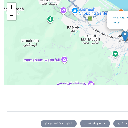
+
−
یریابی به
اینجا
 جنگلی
اجاره ویلا شمال
اجاره ویلا استخر دار