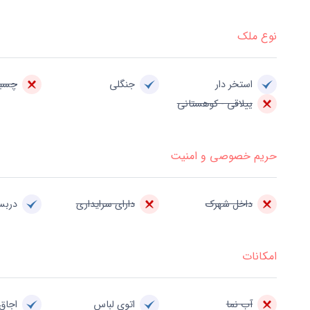
نوع ملک
استخر دار
جنگلی
چسبی
ییلاقی - کوهستانی
حریم خصوصی و امنیت
داخل شهرک
دارای سرایداری
درب
امکانات
آب نما
اتوی لباس
اجاق 