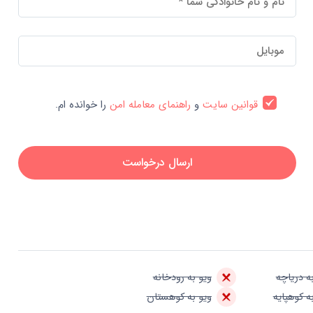
قوانین سایت
و
راهنمای معامله امن
را خوانده ام.
ارسال درخواست
ه دریاچه
ویو به رودخانه
ه کوهپایه
ویو به کوهستان