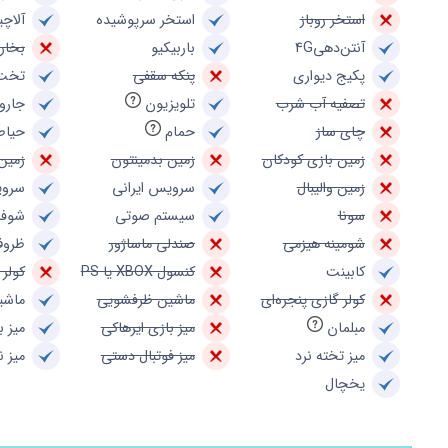
استخر روباز
استخر سرپوشیده
آلاچی
آنتن‌دهی4G
باربیکیو
بخار
پکیج دیواری
پنکه سقفی
تخت
تصفیه آب شرب
تلویزیون
جارو
چای ساز
حمام
حیاط
زمین بازی کودکان
زمین بدمینتون
زمین
زمین والیبال
سرویس ایرانی
سروی
سونا
سیستم صوتی
شوفا
شومینه هیزمی
صندلی ماساژور
ظروف
کابینت
کنسول XBOX یا PS
کولر 
کولر گازی پنجره‌ای
ماشین ظرفشویی
ماشی
مبلمان
میز بازی ایرهاکی
میز ب
میز تخته نرد
میز فوتبال دستی
میز 
یخچال