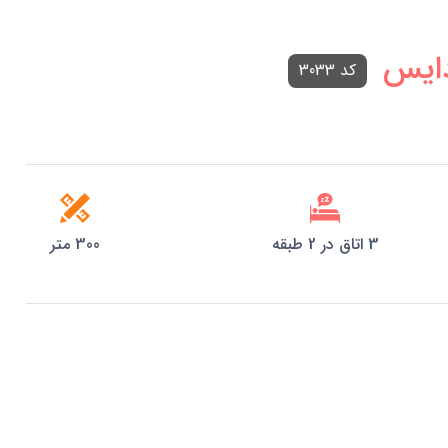
دایس
کد 3033
3 اتاق در 2 طبقه
300 متر