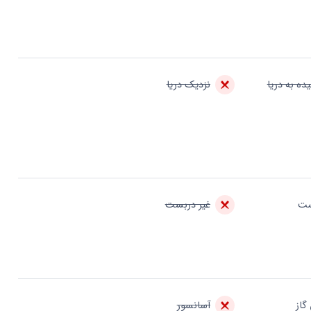
ده به دریا
نزدیک دریا
ست
غیر دربست
گاز
آسانسور