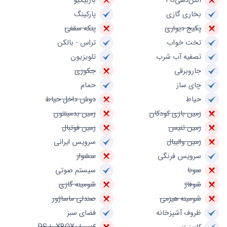
آنتن‌دهی4G
باربیکیو
بخاری گازی
پارکینگ
پکیج دیواری
پنکه سقفی
تخت خواب
تراس - بالکن
تصفیه آب شرب
تلویزیون
جاروبرقی
جکوزی
چای ساز
حمام
حیاط
دوش داخل حیاط
زمین بازی کودکان
زمین بدمینتون
زمین تنیس
زمین فوتبال
زمین والیبال
سرویس ایرانی
سرویس فرنگی
سشوار
سونا
سیستم صوتی
شوفاژ
شومینه گازی
شومینه هیزمی
صندلی ماساژور
ظروف آشپزخانه
فضای سبز