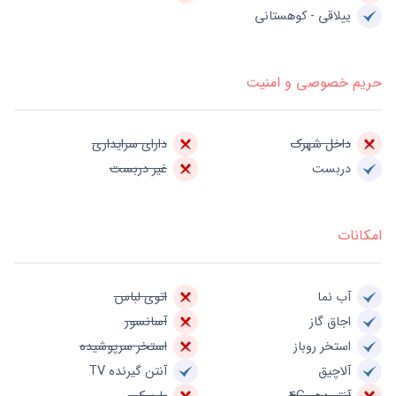
ییلاقی - کوهستانی
حریم خصوصی و امنیت
داخل شهرک
دارای سرایداری
دربست
غیر دربست
امکانات
آب نما
اتوی لباس
اجاق گاز
آسانسور
استخر روباز
استخر سرپوشیده
آلاچیق
آنتن گیرنده TV