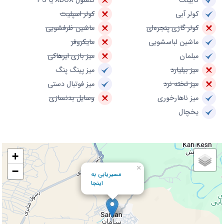
کابینت
کنسول XBOX یا PS
کولر آبی
کولر اسپلیت
کولر گازی پنجره‌ای
ماشین ظرفشویی
ماشین لباسشویی
مایکروفر
مبلمان
میز بازی ایرهاکی
میز بیلیارد
میز پینگ پنگ
میز تخته نرد
میز فوتبال دستی
میز ناهارخوری
وسایل بدنسازی
یخچال
+
×
−
مسیریابی به
اینجا