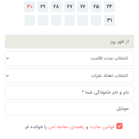
30
29
28
27
26
25
24
31
قوانین سایت
و
راهنمای معامله امن
را خوانده ام.