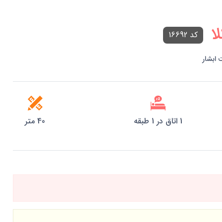
ا
کد 16692
 ابشار
1 اتاق در 1 طبقه
40 متر