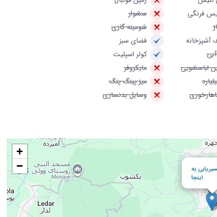
 تنیس
زمین فوتبال
س فرنگی
سشوار
ژ
شومینه گازی
 آشپزخانه
فضای سبز
آبی
کولر اسپلیت
ن لباسشویی
مایکروفر
یلیارد
میز پینگ پنگ
ناهارخوری
وسایل بدنسازی
+
−
یریابی به
اینجا