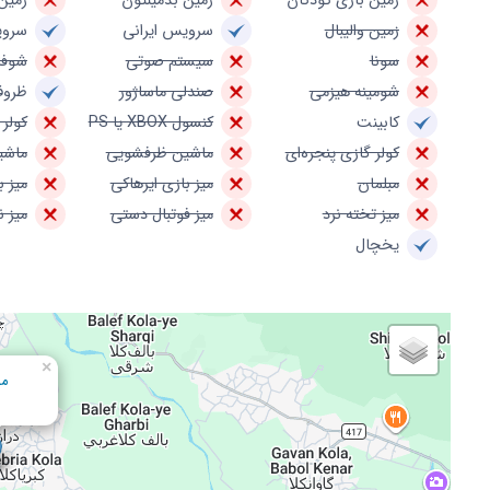
زمین بازی کودکان
زمین بدمینتون
زمین
زمین والیبال
سرویس ایرانی
سروی
سونا
سیستم صوتی
شوفا
شومینه هیزمی
صندلی ماساژور
ظروف
کابینت
کنسول XBOX یا PS
کولر 
کولر گازی پنجره‌ای
ماشین ظرفشویی
ماشی
مبلمان
میز بازی ایرهاکی
میز ب
میز تخته نرد
میز فوتبال دستی
میز 
یخچال
×
مس