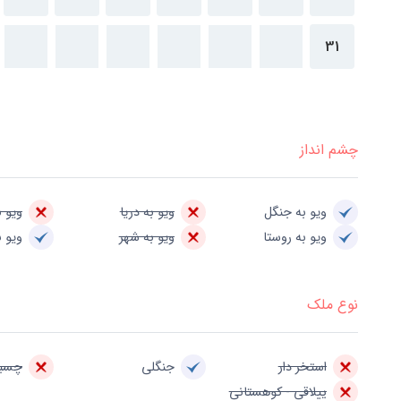
31
چشم انداز
ویو به جنگل
ویو به دریا
ویو ب
ویو به روستا
ویو به شهر
ویو ب
نوع ملک
استخر دار
جنگلی
چسبی
ییلاقی - کوهستانی