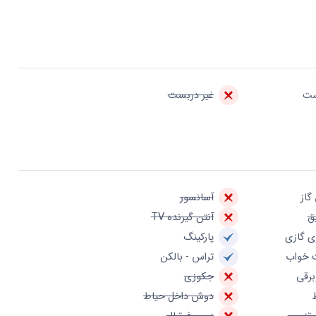
ست
غیر دربست
گاز
آسانسور
ق
آنتن گیرنده TV
ی گازی
پارکینگ
 خواب
تراس - بالکن
برقی
جکوزی
دوش داخل حیاط