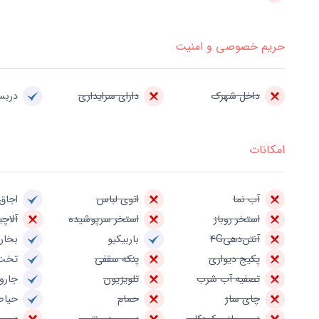
حریم خصوصی و امنیت
داخل شهرک
دارای سرایداری
درب
امکانات
آب نما
اتوی لباس
اجاق 
استخر روباز
استخر سرپوشیده
آلاچی
آنتن‌دهی4G
باربیکیو
بخار
پکیج دیواری
پنکه سقفی
تخت
تصفیه آب شرب
تلویزیون
جارو
چای ساز
حمام
حیاط