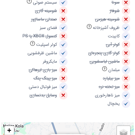
سونا
سیستم صوتی
شوفاژ
شومینه گازی
شومینه هیزمی
صندلی ماساژور
ظروف آشپزخانه
فضای سبز
کابینت
کنسول XBOX یا PS
کولر آبی
کولر اسپلیت
کولر گازی پنجره‌ای
ماشین ظرفشویی
ماشین لباسشویی
مایکروفر
مبلمان
میز بازی ایرهاکی
میز بیلیارد
میز پینگ پنگ
میز تخته نرد
میز فوتبال دستی
میز ناهارخوری
وسایل بدنسازی
یخچال
+