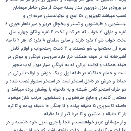
در ورودی منزل دوربین مدار بسته جهت آرامش خاطر مهمانان
نصب میباشد تلویزیون 50 اینچ و فوتبالدستی حرفه ای و
لباسشویی و ظرفشویی و تستر و یخچال فریزر و میز ناهار خوری 6
نفره و دارای 3 خواب که هر کدام تخت 2 نفره و اتاق چهارم مبل
تخت خواب شو 2 نفره دارند و سالن مبلمان 8 نفره که هر 2 تا سه
نفره آن تختخواب شو هستند با 4 دست رختخواب و لوازم کامل
آشپزخانه که در طبقه همکف قرار دارد سرویس فرنگی و دوش در
طبقه همکف و توالت ایرانی که به فرنگی سیار دیوار کوب مجهز
است و حمام جداگانه در طبقه اول و یک دوش و توالت ایرانی در
حیاط و دوش در داخل استخر است در استخر سشوار نصب شده و
دو طرف استخر کامل شیشه و به دلخواه با پوشش پرده میباشد و
دستمال کاغذی و مایع ظرفشویی و دستشویی مرتب شارژ میشود
فاصله تا سوپری 5 دقیقه پیاده و تا جنگل 10 دقیقه پیاده و تا تره
بار 3 دقیقه با ماشین و تا دریا کتر از 10 دقیقه
و از مهمانان عزیز خواهشمندم آنجا را چون منزل خود دانسته و در
نظافت و نگهداری وسایل دقت داشته باشند که خسارات وارده