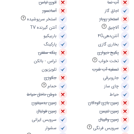
آب نما
اتوی لباس
اجاق گاز
آسانسور
استخر روباز
استخر سرپوشیده
آلاچیق
آنتن گیرنده TV
آنتن‌دهی4G
باربیکیو
بخاری گازی
پارکینگ
پکیج دیواری
پنکه سقفی
تخت خواب
تراس - بالکن
تصفیه آب شرب
تلویزیون
جاروبرقی
جکوزی
چای ساز
حمام
حیاط
دوش داخل حیاط
زمین بازی کودکان
زمین بدمینتون
زمین تنیس
زمین فوتبال
زمین والیبال
سرویس ایرانی
سرویس فرنگی
سشوار