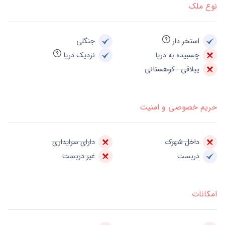
نوع ملک
استخر دار
جنگلی
چسبیده به دریا
نزدیک دریا
ییلاقی - کوهستانی
حریم خصوصی و امنیت
داخل شهرک
دارای سرایداری
دربست
غیر دربست
امکانات