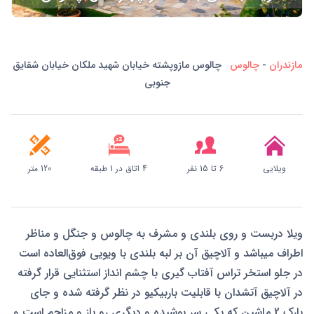
مازندران
-
چالوس
چالوس مازوپشته خیابان شهید ملکان‌ خیابان شقایق
جنوبی
ویلایی
6 تا 15 نفر
4 اتاق در 1 طبقه
120 متر
ویلا دربست و روی بلندی و مشرف به چالوس و جنگل و مناظر
اطراف میباشد و آلاچیق آن بر لبه بلندی با ویویی فوق‌العاده است
در جلو استخر تراس آفتاب گیری با چشم انداز استثنایی قرار گرفته
در آلاچیق آتشدان با قابلیت باربیکیو در نظر گرفته شده و جای
پارک 2 ماشین که یکی سر پوشیده و دیگری رو باز و مزاحم است و