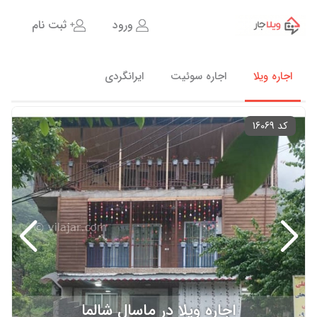
ورود
ثبت نام
اجاره ویلا
اجاره سوئیت
ایرانگردی
کد 16069
اجاره ویلا در ماسال شالما