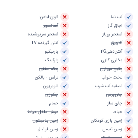
آب نما
اتوی لباس
اجاق گاز
آسانسور
استخر روباز
استخر سرپوشیده
آلاچیق
آنتن گیرنده TV
آنتن‌دهی4G
باربیکیو
بخاری گازی
پارکینگ
پکیج دیواری
پنکه سقفی
تخت خواب
تراس - بالکن
تصفیه آب شرب
تلویزیون
جاروبرقی
جکوزی
چای ساز
حمام
حیاط
دوش داخل حیاط
زمین بازی کودکان
زمین بدمینتون
زمین تنیس
زمین فوتبال
زمین والیبال
سرویس ایرانی