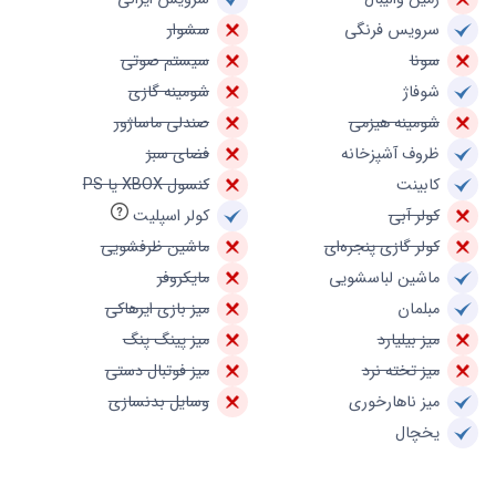
سرویس فرنگی
سشوار
سونا
سیستم صوتی
شوفاژ
شومینه گازی
شومینه هیزمی
صندلی ماساژور
ظروف آشپزخانه
فضای سبز
کابینت
کنسول XBOX یا PS
کولر آبی
کولر اسپلیت
کولر گازی پنجره‌ای
ماشین ظرفشویی
ماشین لباسشویی
مایکروفر
مبلمان
میز بازی ایرهاکی
میز بیلیارد
میز پینگ پنگ
میز تخته نرد
میز فوتبال دستی
میز ناهارخوری
وسایل بدنسازی
یخچال