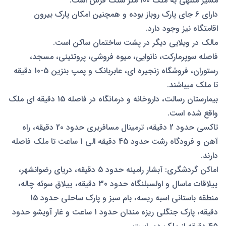
مسیر منتهی به ملک 100 متر سنگ فرش است.
دارای 6 جای پارک روباز بوده و همچنین امکان پارک بیرون
اقامتگاه نیز وجود دارد.
مالک در ویلایی دیگر در پشت ساختمان ساکن است.
فاصله سوپرمارکت، نانوایی، میوه فروشی، پروتئینی، مسجد،
رستوران، فروشگاه زنجیره ای، عابربانک و پمپ بنزین 5-10 دقیقه
تا ملک میباشند.
بیمارستان رسالت، داروخانه و درمانگاه در فاصله 15 دقیقه ای ملک
واقع شده است.
تاکسی حدود 2 دقیقه، ترمینال مسافربری حدود 20 دقیقه، راه
آهن و فرودگاه رشت حدود 45 دقیقه الی 1 ساعت تا ملک فاصله
دارند.
اماکن گردشگری: آبشار رامینه حدود 5 دقیقه، دریای رضوانشهر،
ییلاقات ماسال و اولسبلنگاه حدود 30 دقیقه، ییلاق سوئه چاله،
منطقه باستانی اسبه ریسه، بام سبز و پارک ساحلی حدود 15
دقیقه، پارک جنگلی ریزه مندان حدود 1 ساعت و غار آویشو حدود