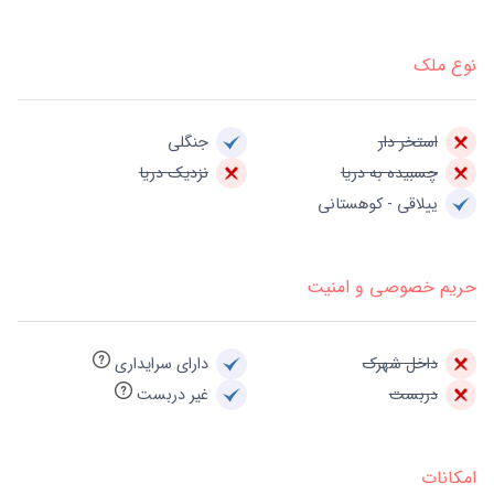
نوع ملک
استخر دار
جنگلی
چسبیده به دریا
نزدیک دریا
ییلاقی - کوهستانی
حریم خصوصی و امنیت
داخل شهرک
دارای سرایداری
دربست
غیر دربست
امکانات