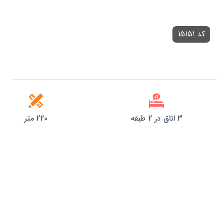
کد 15151
3 اتاق در 2 طبقه
220 متر