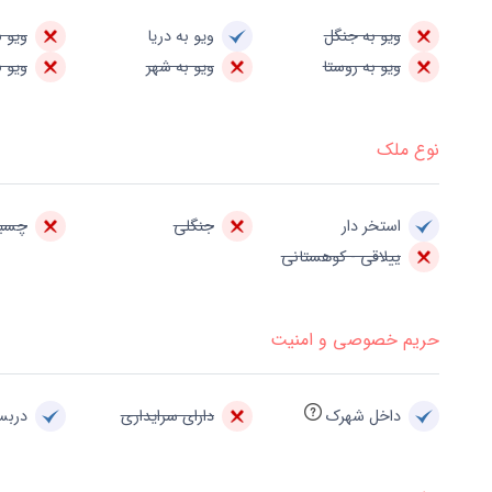
ویو به جنگل
ویو به دریا
ویو ب
ویو به روستا
ویو به شهر
ویو ب
نوع ملک
استخر دار
جنگلی
چسبی
ییلاقی - کوهستانی
حریم خصوصی و امنیت
داخل شهرک
دارای سرایداری
درب