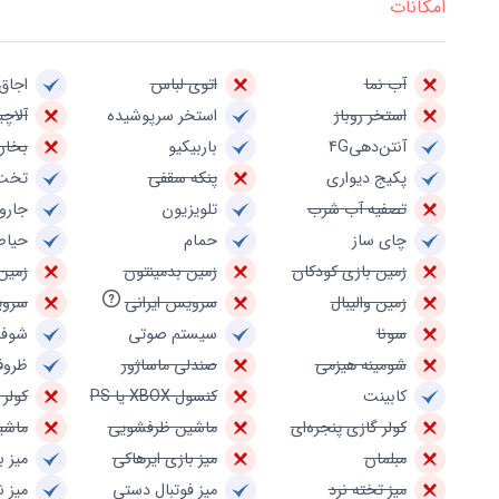
امکانات
آب نما
اتوی لباس
اجاق 
استخر روباز
استخر سرپوشیده
آلاچی
آنتن‌دهی4G
باربیکیو
بخار
پکیج دیواری
پنکه سقفی
تخت
تصفیه آب شرب
تلویزیون
جارو
چای ساز
حمام
حیاط
زمین بازی کودکان
زمین بدمینتون
زمین
زمین والیبال
سرویس ایرانی
سروی
سونا
سیستم صوتی
شوفا
شومینه هیزمی
صندلی ماساژور
ظروف
کابینت
کنسول XBOX یا PS
کولر 
کولر گازی پنجره‌ای
ماشین ظرفشویی
ماشی
مبلمان
میز بازی ایرهاکی
میز ب
میز تخته نرد
میز فوتبال دستی
میز 