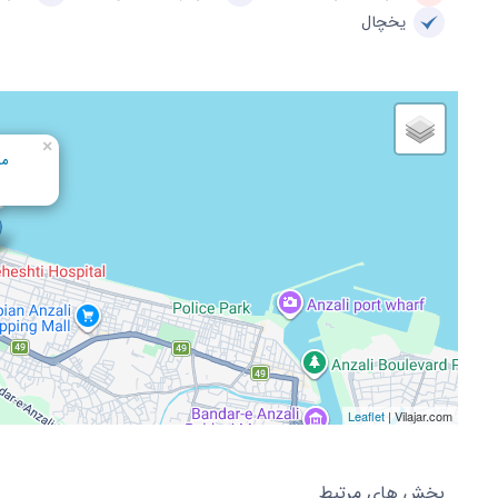
یخچال
×
مس
Leaflet
| Vilajar.com
بخش های مرتبط