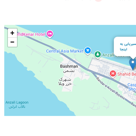
+
−
یریابی به
اینجا