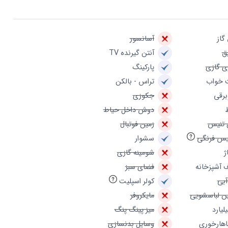
گاز
آسانسور
ق
آنتن گیرنده TV
ی گازی
پارکینگ
 خواب
تراس - بالکن
برقی
جکوزی
دوش داخل حیاط
 تنیس
زمین فوتبال
س فرنگی
سشوار
ژ
شومینه گازی
 آشپزخانه
فضای سبز
آبی
کولر اسپلیت
ن لباسشویی
مایکروفر
یلیارد
میز پینگ پنگ
ناهارخوری
وسایل بدنسازی