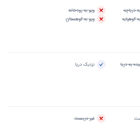
ه دریاچه
ویو به رودخانه
ه کوهپایه
ویو به کوهستان
ده به دریا
نزدیک دریا
ست
غیر دربست