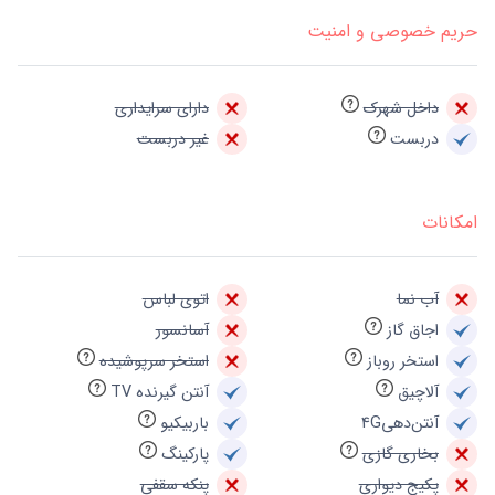
حریم خصوصی و امنیت
داخل شهرک
دارای سرایداری
دربست
غیر دربست
امکانات
آب نما
اتوی لباس
اجاق گاز
آسانسور
استخر روباز
استخر سرپوشیده
آلاچیق
آنتن گیرنده TV
آنتن‌دهی4G
باربیکیو
بخاری گازی
پارکینگ
پکیج دیواری
پنکه سقفی