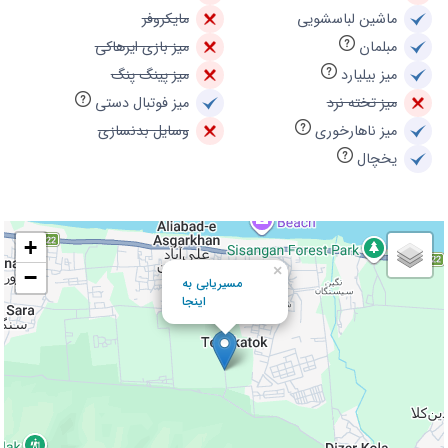
ماشین لباسشویی
مایکروفر
مبلمان
میز بازی ایرهاکی
میز بیلیارد
میز پینگ پنگ
میز تخته نرد
میز فوتبال دستی
میز ناهارخوری
وسایل بدنسازی
یخچال
+
×
−
مسیریابی به
اینجا