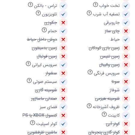
تخت خواب
تراس - بالکن
تصفیه آب شرب
تلویزیون
جاروبرقی
جکوزی
چای ساز
حمام
حیاط
دوش داخل حیاط
زمین بازی کودکان
زمین بدمینتون
زمین تنیس
زمین فوتبال
زمین والیبال
سرویس ایرانی
سرویس فرنگی
سشوار
سونا
سیستم صوتی
شوفاژ
شومینه گازی
شومینه هیزمی
صندلی ماساژور
ظروف آشپزخانه
فضای سبز
کابینت
کنسول XBOX یا PS
کولر آبی
کولر اسپلیت
کولر گازی پنجره‌ای
ماشین ظرفشویی