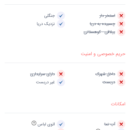
استخر دار
جنگلی
چسبیده به دریا
نزدیک دریا
ییلاقی - کوهستانی
حریم خصوصی و امنیت
داخل شهرک
دارای سرایداری
دربست
غیر دربست
امکانات
آب نما
اتوی لباس