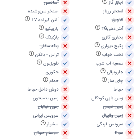
اجاق گاز
آسانسور
استخر روباز
استخر سرپوشیده
آلاچیق
آنتن گیرنده TV
آنتن‌دهی4G
باربیکیو
بخاری گازی
پارکینگ
پکیج دیواری
پنکه سقفی
تخت خواب
تراس - بالکن
تصفیه آب شرب
تلویزیون
جاروبرقی
جکوزی
چای ساز
حمام
حیاط
دوش داخل حیاط
زمین بازی کودکان
زمین بدمینتون
زمین تنیس
زمین فوتبال
زمین والیبال
سرویس ایرانی
سرویس فرنگی
سشوار
سونا
سیستم صوتی