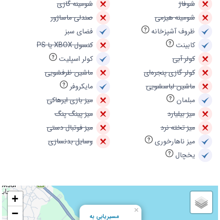
شوفاژ
شومینه گازی
شومینه هیزمی
صندلی ماساژور
ظروف آشپزخانه
فضای سبز
کابینت
کنسول XBOX یا PS
کولر آبی
کولر اسپلیت
کولر گازی پنجره‌ای
ماشین ظرفشویی
ماشین لباسشویی
مایکروفر
مبلمان
میز بازی ایرهاکی
میز بیلیارد
میز پینگ پنگ
میز تخته نرد
میز فوتبال دستی
میز ناهارخوری
وسایل بدنسازی
یخچال
+
×
−
مسیریابی به