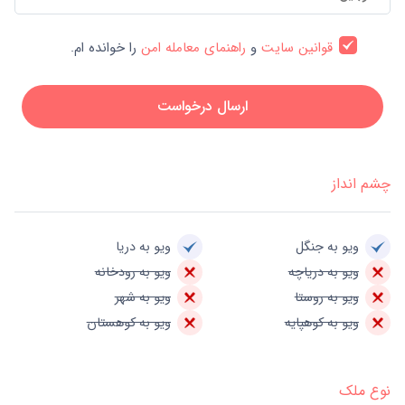
قوانین سایت
و
راهنمای معامله امن
را خوانده ام.
ارسال درخواست
چشم انداز
ویو به جنگل
ویو به دریا
ویو به دریاچه
ویو به رودخانه
ویو به روستا
ویو به شهر
ویو به کوهپایه
ویو به کوهستان
نوع ملک