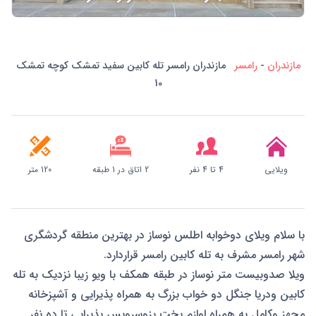
مازندران
-
رامسر
مازندران رامسر تله کابین سفید تمشک کوچه تمشک
10
ویلایی
4 تا 4 نفر
2 اتاق در 1 طبقه
120 متر
با سلام ویلای دوخوابه اطلس نوساز در بهترین منطقه گردشگری
شهر رامسر مشرف به تله کابین رامسر قراردارد.
ویلا صدوبیست متر نوساز در طبقه همکف با ویو زیبا نزدیک به تله
کابین ودریا جنگل دو خواب بزرگ به همراه پذیرایی و آشپزخانه
مجهز وکامل به همراه لوازم پخت پزوسرویس پذیرایی تا ده نفر