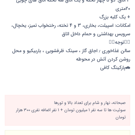
3 اتاق: دو تا چهار تخته و یک اتاق سه تخته اتاق هاى چوبى
٢٠مترى
+ یک کلبه بزرگ
امکانات: اسپیلت، بخاری، 3 و 4 تخته، رختخواب تمیز، یخچال،
سرویس بهداشتی و حمام داخل اتاق
👇🏻توجه👇🏻
سالن غذاخوری ٫ اجاق گاز ، سینک ظرفشویی ، باربیکیو و محل
روشن کردن آتش در محوطه
🚗پارکینگ کافی
صبحانه، نهار و شام برای تعداد بالا و تورها
سوئیت ها تا سه نفر 1 میلیون تومان + 1 نفر اضافه نفری 300 هزار
تومان