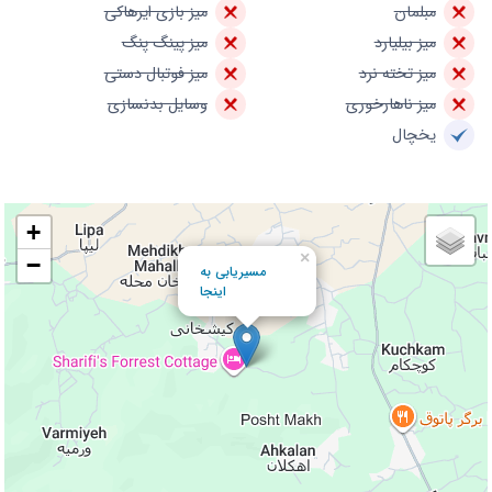
مبلمان
میز بازی ایرهاکی
میز بیلیارد
میز پینگ پنگ
میز تخته نرد
میز فوتبال دستی
میز ناهارخوری
وسایل بدنسازی
یخچال
+
×
−
مسیریابی به
اینجا