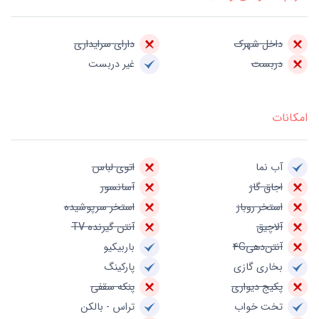
داخل شهرک
دارای سرایداری
دربست
غیر دربست
امکانات
آب نما
اتوی لباس
اجاق گاز
آسانسور
استخر روباز
استخر سرپوشیده
آلاچیق
آنتن گیرنده TV
آنتن‌دهی4G
باربیکیو
بخاری گازی
پارکینگ
پکیج دیواری
پنکه سقفی
تخت خواب
تراس - بالکن