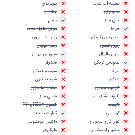
تصفیه آب شرب
تلویزیون
جاروبرقی
جکوزی
چای ساز
حمام
حیاط
دوش داخل حیاط
زمین بازی کودکان
زمین بدمینتون
زمین تنیس
زمین فوتبال
زمین والیبال
سرویس ایرانی
سرویس فرنگی
سشوار
سونا
سیستم صوتی
شوفاژ
شومینه گازی
شومینه هیزمی
صندلی ماساژور
ظروف آشپزخانه
فضای سبز
کابینت
کنسول XBOX یا PS
کولر آبی
کولر اسپلیت
کولر گازی پنجره‌ای
ماشین ظرفشویی
ماشین لباسشویی
مایکروفر