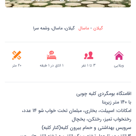
گیلان
-
ماسال
گیلان، ماسال، وشمه سرا
ویلایی
3 تا 1 نفر
1 اتاق در 1 طبقه
20 متر
اقامتگاه بومگردی کلبه چوبی
با 140 متر زیربنا
امکانات: اسپیلت، بخاری، مبلمان تخت خواب شو 14 عدد،
رختخواب تمیز، رختکن، یخچال
سرویس بهداشتی و حمام بیرون کلبه(کنار کلبه)