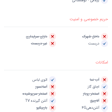
ییلاقی - کوهستانی
حریم خصوصی و امنیت
داخل شهرک
دارای سرایداری
دربست
غیر دربست
امکانات
آب نما
اتوی لباس
اجاق گاز
آسانسور
استخر روباز
استخر سرپوشیده
آلاچیق
آنتن گیرنده TV
آنتن‌دهی4G
باربیکیو