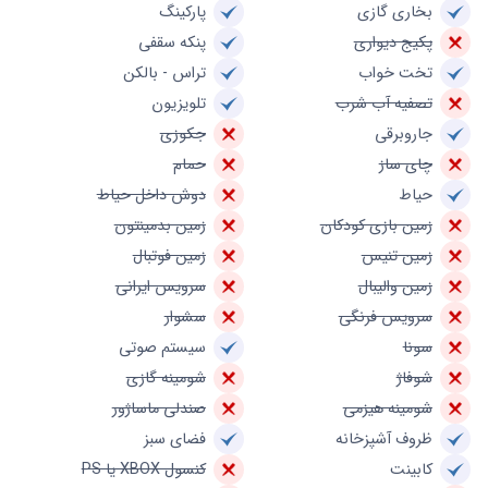
بخاری گازی
پارکینگ
پکیج دیواری
پنکه سقفی
تخت خواب
تراس - بالکن
تصفیه آب شرب
تلویزیون
جاروبرقی
جکوزی
چای ساز
حمام
حیاط
دوش داخل حیاط
زمین بازی کودکان
زمین بدمینتون
زمین تنیس
زمین فوتبال
زمین والیبال
سرویس ایرانی
سرویس فرنگی
سشوار
سونا
سیستم صوتی
شوفاژ
شومینه گازی
شومینه هیزمی
صندلی ماساژور
ظروف آشپزخانه
فضای سبز
کابینت
کنسول XBOX یا PS