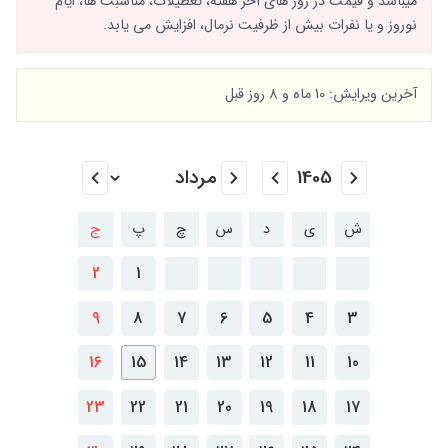
میباشد و قیمت در روز های آخر هفته، تعطیلات، مناسبت ها، ایام
نوروز و یا نفرات بیش از ظرفیت نرمال، افزایش می یابد.
آخرین ویرایش: 10 ماه و 8 روز قبل
ش
ی
د
س
چ
پ
ج
2
1
9
8
7
6
5
4
3
16
15
14
13
12
11
10
23
22
21
20
19
18
17