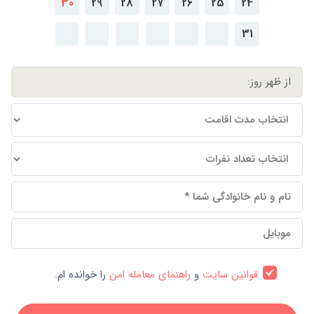
30
29
28
27
26
25
24
31
قوانین سایت
و
راهنمای معامله امن
را خوانده ام.