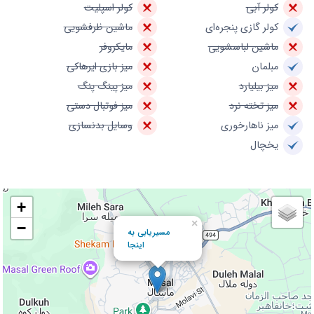
کولر آبی
کولر اسپلیت
کولر گازی پنجره‌ای
ماشین ظرفشویی
ماشین لباسشویی
مایکروفر
مبلمان
میز بازی ایرهاکی
میز بیلیارد
میز پینگ پنگ
میز تخته نرد
میز فوتبال دستی
میز ناهارخوری
وسایل بدنسازی
یخچال
+
×
−
مسیریابی به
اینجا