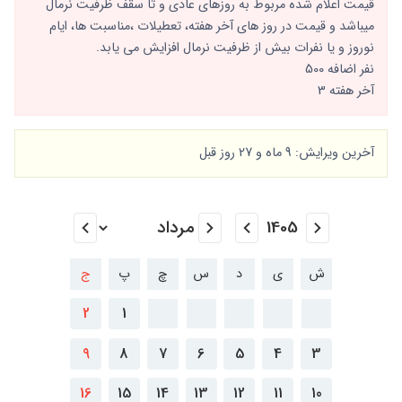
قیمت اعلام شده مربوط به روزهای عادی و تا سقف ظرفیت نرمال
میباشد و قیمت در روز های آخر هفته، تعطیلات ،مناسبت ها، ایام
نوروز و یا نفرات بیش از ظرفیت نرمال افزایش می یابد.
نفر اضافه 500
آخر هفته 3
آخرین ویرایش: 9 ماه و 27 روز قبل
ش
ی
د
س
چ
پ
ج
2
1
9
8
7
6
5
4
3
16
15
14
13
12
11
10