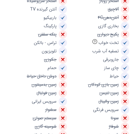
استخر روباز
استخر سرپوشیده
آلاچیق
آنتن گیرنده TV
آنتن‌دهی4G
باربیکیو
بخاری گازی
پارکینگ
پکیج دیواری
پنکه سقفی
تخت خواب
تراس - بالکن
تصفیه آب شرب
تلویزیون
جاروبرقی
جکوزی
چای ساز
حمام
حیاط
دوش داخل حیاط
زمین بازی کودکان
زمین بدمینتون
زمین تنیس
زمین فوتبال
زمین والیبال
سرویس ایرانی
سرویس فرنگی
سشوار
سونا
سیستم صوتی
شوفاژ
شومینه گازی