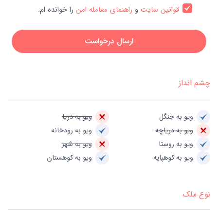
قوانین سایت
و
راهنمای معامله امن
را خوانده ام.
ارسال درخواست
چشم انداز
ویو به جنگل
ویو به دریا
ویو به دریاچه
ویو به رودخانه
ویو به روستا
ویو به شهر
ویو به کوهپایه
ویو به کوهستان
نوع ملک