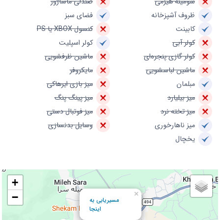
شومینه هیزمی
صندلی ماساژور
ظروف آشپزخانه
فضای سبز
کابینت
کنسول XBOX یا PS
کولر آبی
کولر اسپلیت
کولر گازی پنجره‌ای
ماشین ظرفشویی
ماشین لباسشویی
مایکروفر
مبلمان
میز بازی ایرهاکی
میز بیلیارد
میز پینگ پنگ
میز تخته نرد
میز فوتبال دستی
میز ناهارخوری
وسایل بدنسازی
یخچال
+
×
−
مسیریابی به
اینجا