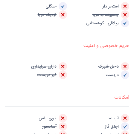
استخر دار
جنگلی
چسبیده به دریا
نزدیک دریا
ییلاقی - کوهستانی
حریم خصوصی و امنیت
داخل شهرک
دارای سرایداری
دربست
غیر دربست
امکانات
آب نما
اتوی لباس
اجاق گاز
آسانسور