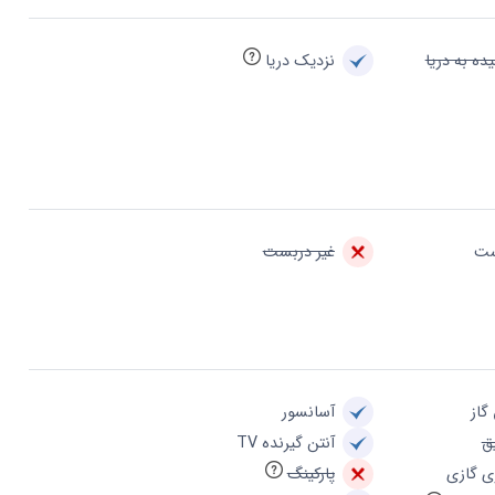
ده به دریا
نزدیک دریا
ست
غیر دربست
گاز
آسانسور
ق
آنتن گیرنده TV
ی گازی
پارکینگ