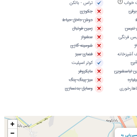
 خواب
تراس - بالکن
برقی
جکوزی
دوش داخل حیاط
 تنیس
زمین فوتبال
س فرنگی
سشوار
ژ
شومینه گازی
 آشپزخانه
فضای سبز
آبی
کولر اسپلیت
ن لباسشویی
مایکروفر
یلیارد
میز پینگ پنگ
ناهارخوری
وسایل بدنسازی
+
−
یریابی به