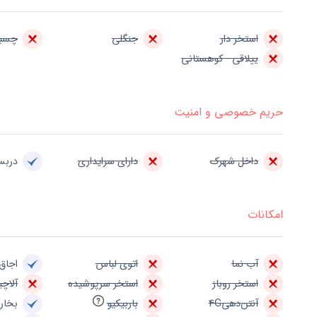
استخر دار
جنگلی
چسبی
ییلاقی - کوهستانی
حریم خصوصی و امنیت
داخل شهرک
دارای سرایداری
درب
امکانات
آب نما
اتوی لباس
اجاق 
استخر روباز
استخر سرپوشیده
آلاچی
آنتن‌دهی4G
باربیکیو
بخار