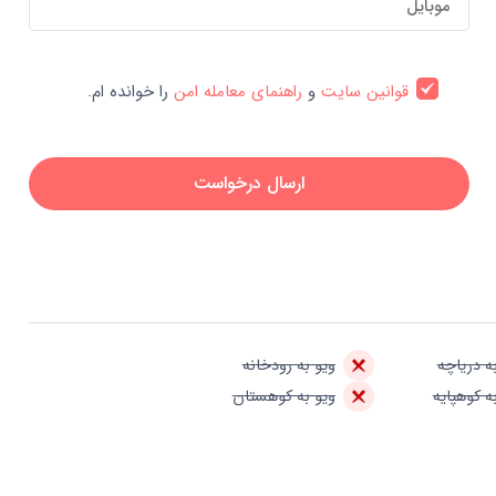
قوانین سایت
و
راهنمای معامله امن
را خوانده ام.
ارسال درخواست
ه دریاچه
ویو به رودخانه
ه کوهپایه
ویو به کوهستان