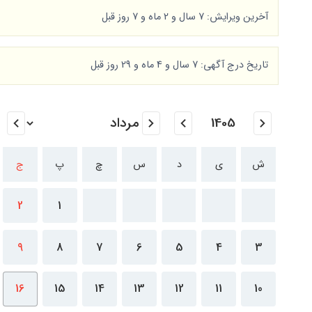
آخرین ویرایش: 7 سال و 2 ماه و 7 روز قبل
تاریخ درج آگهی: 7 سال و 4 ماه و 29 روز قبل
ش
ی
د
س
چ
پ
ج
2
1
9
8
7
6
5
4
3
16
15
14
13
12
11
10