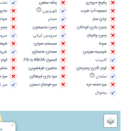
پکیج دیواری
پنکه سقفی
تخت
تصفیه آب شرب
تلویزیون
جارو
چای ساز
حمام
حیاط
زمین بازی کودکان
زمین بدمینتون
زمین
زمین والیبال
سرویس ایرانی
سروی
سونا
سیستم صوتی
شوفا
شومینه هیزمی
صندلی ماساژور
ظروف
کابینت
کنسول XBOX یا PS
کولر 
کولر گازی پنجره‌ای
ماشین ظرفشویی
ماشی
مبلمان
میز بازی ایرهاکی
میز ب
میز تخته نرد
میز فوتبال دستی
میز 
یخچال
×
مس