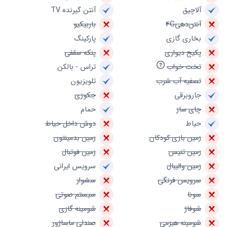
آلاچیق
آنتن گیرنده TV
آنتن‌دهی4G
باربیکیو
بخاری گازی
پارکینگ
پکیج دیواری
پنکه سقفی
تخت خواب
تراس - بالکن
تصفیه آب شرب
تلویزیون
جاروبرقی
جکوزی
چای ساز
حمام
حیاط
دوش داخل حیاط
زمین بازی کودکان
زمین بدمینتون
زمین تنیس
زمین فوتبال
زمین والیبال
سرویس ایرانی
سرویس فرنگی
سشوار
سونا
سیستم صوتی
شوفاژ
شومینه گازی
شومینه هیزمی
صندلی ماساژور