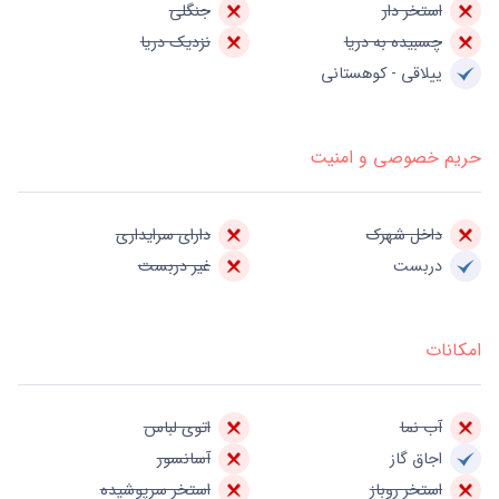
استخر دار
جنگلی
چسبیده به دریا
نزدیک دریا
ییلاقی - کوهستانی
حریم خصوصی و امنیت
داخل شهرک
دارای سرایداری
دربست
غیر دربست
امکانات
آب نما
اتوی لباس
اجاق گاز
آسانسور
استخر روباز
استخر سرپوشیده