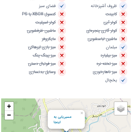
ظروف آشپزخانه
فضای سبز
کابینت
کنسول XBOX یا PS
کولر آبی
کولر اسپلیت
کولر گازی پنجره‌ای
ماشین ظرفشویی
ماشین لباسشویی
مایکروفر
مبلمان
میز بازی ایرهاکی
میز بیلیارد
میز پینگ پنگ
میز تخته نرد
میز فوتبال دستی
میز ناهارخوری
وسایل بدنسازی
یخچال
+
×
−
مسیریابی به
اینجا