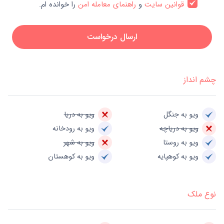
قوانین سایت
و
راهنمای معامله امن
را خوانده ام.
ارسال درخواست
چشم انداز
ویو به جنگل
ویو به دریا
ویو به دریاچه
ویو به رودخانه
ویو به روستا
ویو به شهر
ویو به کوهپایه
ویو به کوهستان
نوع ملک