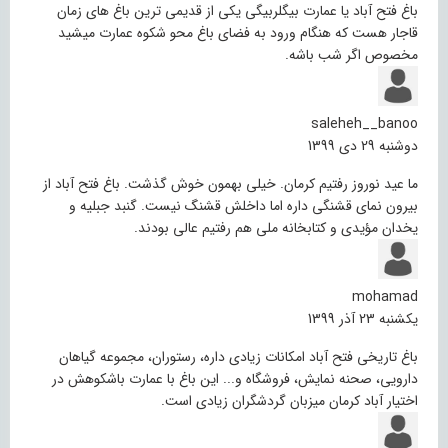
باغ فتح آباد یا عمارت بیگلربیگی یکی از قدیمی ترین باغ های زمان
قاجار هست که هنگام ورود به فضای باغ محو شکوه عمارت میشید
مخصوص اگر شب باشه.
saleheh__banoo
دوشنبه 29 دی 1399
ما عید نوروز رفتیم کرمان. خیلی بهمون خوش گذشت. باغ فتح آباد از
بیرون نمای قشنگی داره اما داخلش قشنگ نیست. گنبد جبلیه و
یخدان مؤیدی و کتابخانه ملی هم رفتیم عالی بودند.
mohamad
یکشنبه 23 آذر 1399
باغ تاریخی فتح آباد امکانات زیادی داره، رستوران، مجموعه گیاهان
دارویی، صحنه نمایش، فروشگاه و... این باغ با عمارت باشکوهش در
اختیار آباد کرمان میزبان گردشگران زیادی است.