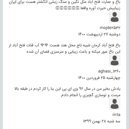
باغ و عمارت فتح آباد مثل نگین و سنگ زینتی انگشتر هست برای ایران
زیباییش حیرت آوره واقعا.👏👏👏👏👏👏
mojde2532
دوشنبه 27 اردیبهشت 1400
باغ فتح آباد کرمان شبیه تاج محل هند هست 🌹🌹 آب قنات فتح آباد از
این باغ عبور میکنه و باعث زیبایی و سرسبزی فضای آن شده.
aghasi_1360
چهارشنبه 25 فروردین 1400
یادش بخیر من در سال 92 وی ای پی این بنا را کار کردم در طبقه بالا
مرمت و نوسازی گچبری را انجام دادم.
mta
سه شنبه 28 بهمن 1399