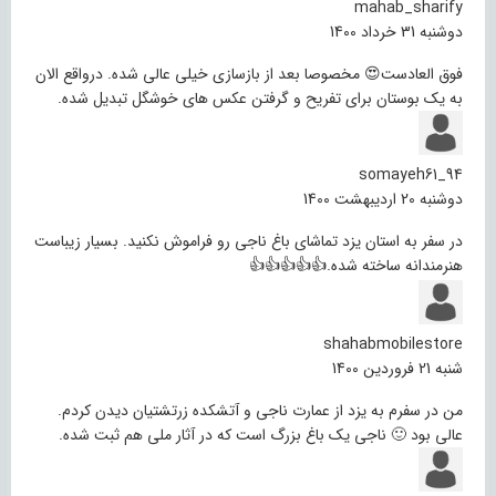
mahab_sharify
دوشنبه 31 خرداد 1400
فوق العادست😍 مخصوصا بعد از بازسازی خیلی عالی شده. درواقع الان
به یک بوستان برای تفریح و گرفتن عکس های خوشگل تبدیل شده.
somayeh61_94
دوشنبه 20 اردیبهشت 1400
در سفر به استان یزد تماشای باغ ناجی رو فراموش نکنید. بسیار زیباست
هنرمندانه ساخته شده.👍👍👍👍👍
shahabmobilestore
شنبه 21 فروردین 1400
من در سفرم به یزد از عمارت ناجی و آتشکده زرتشتیان دیدن کردم.
عالی بود 🙂 ناجی یک باغ بزرگ است که در آثار ملی هم ثبت شده.